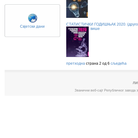
СТАТИСТИЧКИ ГОДИШЊАК 2020. (друго,
Свјетски дани
више
претходна
страна 2 од 6
сљедећа
ЛИ
Званични веб-сајт Републичког завода 