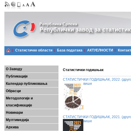
Република Српска
Републички завод за статистик
Статистичке области
Базa података
АКТУЕЛНОСТИ
Контак
О Заводу
Статистички годишњак
Публикације
СТАТИСТИЧКИ ГОДИШЊАК, 2022. (друго
Календар публиковања
више
Обрасци
Методологије и
класификације
Новинари
СТАТИСТИЧКИ ГОДИШЊАК, 2021. (друго
Мултимедија
више
Архива