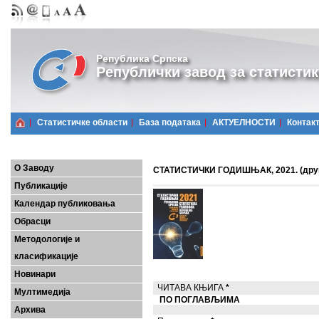
Република Српска
Републички завод за статистик
Статистичке области
Базa података
АКТУЕЛНОСТИ
Контак
О Заводу
СТАТИСТИЧКИ ГОДИШЊАК, 2021. (друг
Публикације
Календар публиковања
Обрасци
Методологије и
класификације
Новинари
ЧИТАВА КЊИГА
*
Мултимедија
ПО ПОГЛАВЉИМА
Архива