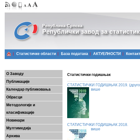
Република Српска
Републички завод за статистик
Статистичке области
Базa података
АКТУЕЛНОСТИ
Контак
О Заводу
Статистички годишњак
Публикације
СТАТИСТИЧКИ ГОДИШЊАК 2019. (друго,
Календар публиковања
више
Обрасци
Методологије и
класификације
Новинари
СТАТИСТИЧКИ ГОДИШЊАК 2018.
Мултимедија
више
Архива