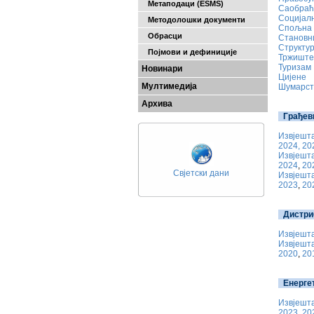
Метаподаци (ESMS)
Саобраћ
Социјал
Методолошки документи
Спољна 
Обрасци
Становн
Структур
Појмови и дефиниције
Тржиште 
Туризам
Новинари
Цијене
Мултимедија
Шумарст
Архива
Грађев
Извјешта
2024,
20
Извјешта
2024
,
20
Свјетски дани
Извјешта
2023
,
20
Дистри
Извјешта
Извјешта
2020
,
20
Енерге
Извјешта
2023
,
20