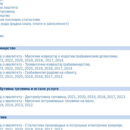
ај
на заштита
трговина
иштво
не пословне статистике
рада (радна снага, плате и запосленост)
во
инарство
ј о квалитету - Мјесечни извјештај о издатим грађевинским дозволама,
23
,
2022
,
2020
,
2019
,
2018
,
2017
,
2014.
ј о квалитету - Тромјесечни извјештај грађевинарства,
23,
2022
,
2021
,
2020
,
2019
,
2018
,
2017
,
2014.
ј о квалитету - Грађевински радови на објекту,
22
,
2021
,
2020
,
2019
,
2018
,
2017
,
2013.
бутивна трговина и остале услуге
ј о квалитету - Дистрибутивна трговина, 2021
,
2020
,
2019
,
2018
,
2017
,
2013.
ј о квалитету - Мјесечно истраживање трговине на мало,
19
,
2014
,
2013
,
2012.
тика
ј о квалитету - Статистика производње и потрошње електричне енергије,
22
,
2021
,
2020
,
2019
,
2018
,
2017
,
2013.