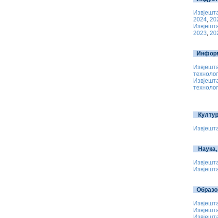
Извјешта
2024
,
20
Извјешта
2023
,
20
Инфор
Извјешт
технолог
Извјешт
технолог
Култур
Извјешта
Наука,
Извјешта
Извјешта
Образ
Извјешта
Извјешта
Извјешта