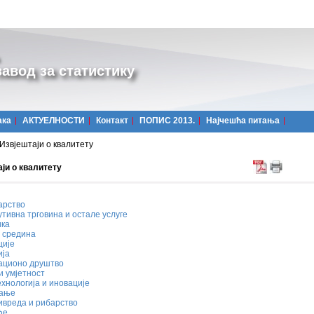
авод за статистику
ака
АКТУЕЛНОСТИ
Контакт
ПОПИС 2013.
Најчешћa питања
Извјештаји о квалитету
ји о квалитету
арство
тивна трговина и остале услуге
ика
 средина
ције
ија
ционо друштво
и умјетност
ехнологија и иновације
вање
вреда и рибарство
ђе