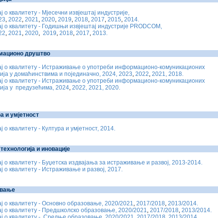
ј о квалитету - Мјесечни извјештај индустрије,
23
,
2022
,
2021
,
2020
,
2019
,
2018
,
2017
,
2015
,
2014.
ј о квалитету - Годишњи извјештај индустрије PRODCOM,
22
,
2021
,
2020
,
2019
,
2018
,
2017
,
2013.
мационо друштво
ај о квалитету - Истраживање о употреби информационо-комуникационих
ија у домаћинствима и појединачно, 2024,
2023
,
2022
,
2021,
2018.
ај о квалитету - Истраживање о употреби информационо-комуникационих
ија у предузећима, 2024
,
2022,
2021,
2020.
а и умјетност
ј о квалитету - Култура и умјетност, 2014.
 технологија и иновације
ј о квалитету - Буџетска издвајања за истраживање и развој, 2013-2014.
ј о квалитету - Истраживање и развој, 2017.
овање
ј о квалитету - Основно образовање, 2020/2021
,
2017/2018
,
2013/2014.
ј о квалитету - Предшколско образовање, 2020/2021
,
2017/2018
,
2013/2014.
ј о квалитету - Средње образовање, 2020/2021
,
2017/2018
,
2013/2014.