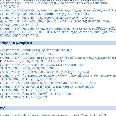
ј о квалитету - Наставници и сарадници на високошколским установама,
18
,
2013/2014.
ј о квалитету -Уписани студенти на први циклус студија, школска година 2017
ј о квалитету - Уписани и дипломирани студенти, 2013/2014.
ј о квалитету - Уписани на докторске студије/студије III циклуса
4,
2022/2023,
2021/2022,
2020/2021
,
2017/2018
,
2013/2014
;
Доктори наука,
22
,
2021
,
2020
,
2017
,
2013.
ј о квалитету - Уписани на мастер и специјалистичке студије, 2023/2024,
2022
22
,
2020/2021
,
2017/2018
,
2013/2014
;
Магистри наука, мастери и специјалисти,
22
,
2021
,
2020
,
2017
,
2013.
ивреда и рибарство
ј о квалитету - Активност инкубаторских станица,
23
,
2022
,
2020
,
2019
,
2018
,
2017
,
2013
.
ј о квалитету - Годишњи извјештај о прикупљању млијека и производњи млиј
а, 2024
,
2023
,
2020
,
2019
,
2018
,
2017
,
2013.
ј о квалитету - Истраживање о клању стоке у кланицама,
23
,
2022
,
2020
,
2019
,
2018
,
2017
,
2013
.
ј о квалитету - Истраживање о сточарству, 2018
,
2017
,
2013.
ј о квалитету - Прикупљање крављег млијека и производња млијечних произв
23,
2022
,
2020
,
2019
,
2018
,
2017
,
2013.
ј о квалитету - Статистика биљне производње, 2018
,
2017
,
2014
.
ј о квалитету - Статистика цијена пољопривредних производа,
23
,
2022
,
2020
,
2019
,
2018
,
2017
,
2014
.
ј о квалитету - Структура инкубаторских станица,
23
,
2020
,
2019
,
2018
,
2017
,
2013
.
уђе
ј о квалитету - Малољетни учиниоци кривичних дјела, 2020
,
2017
,
2013.