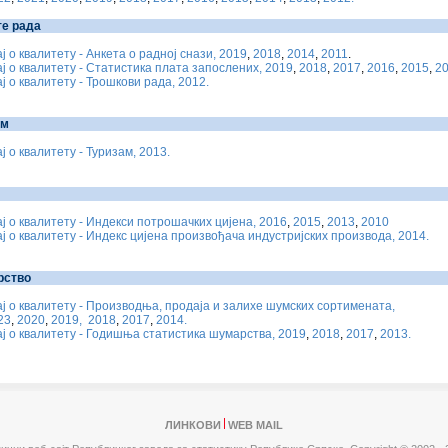
е рада
ј о квалитету - Анкета о радној снази, 2019
,
2018
,
2014
,
2011
.
ј о квалитету - Статистика плата запослених, 2019
,
2018
,
2017
,
2016
,
2015
,
2
ј о квалитету - Трошкови рада, 2012.
ам
ј о квалитету - Туризам, 2013.
ј о квалитету - Индекси потрошачких цијена, 2016
,
2015
,
2013
,
2010
ј о квалитету - Индекс цијена произвођача индустријских производа, 2014.
рство
ј о квалитету - Производња, продаја и залихе шумских сортимената,
23
,
2020
,
2019,
2018
,
2017
,
2014.
ј о квалитету - Годишња статистика шумарства, 2019
,
2018
,
2017
,
2013.
ЛИНКОВИ
WEB MAIL