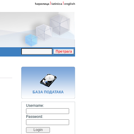
ћирилица
latinica
english
БАЗA ПОДАТАКА
Username:
Password: