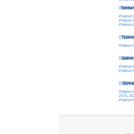
Тржишт
Извјешта
Извјешта
Извјешта
Туриз
Извјешта
Цијене
Извјешта
Извјешта
Шума
Извјешта
2024
,
20
Извјешта