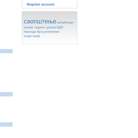
Register account
саопштење
републици
српске
године
српској
БДП
периоду
број
републике
индустрија