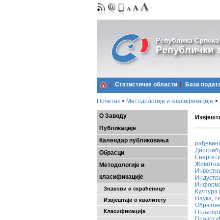
Република Српска
Републички з
Статистичке области
Базa подат
Почетак
>
Методологије и класификације
>
О Заводу
Извјешта
Публикације
Календар публиковања
рађевин
Дистрибу
Обрасци
Енергет
Животна
Методологије и
Инвести
класификације
Индустр
Информа
Знакови и скраћенице
Култура 
Наука, т
Извјештаји о квалитету
Образо
Класификације
Пољопри
Правосу