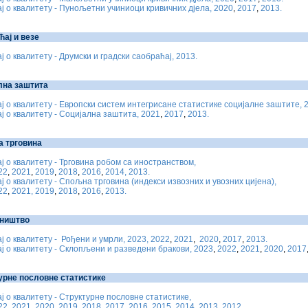
ј о квалитету - Пунољетни учиниоци кривичних дјела, 2020
,
2017
,
2013.
ћај и везе
ј о квалитету - Друмски и градски саобраћај, 2013.
лна заштита
ј о квалитету - Eвропски систем интегрисане статистике социјалне заштите, 
ј о квалитету - Социјална заштита, 2021
,
2017
,
2013.
 трговина
ј о квалитету - Трговина робом са иностранством,
22
,
2021
,
2019
,
2018
,
2016
,
2014,
2013.
ј о квалитету - Спољна трговина (индекси извозних и увозних цијена),
22
,
2021,
2019
,
2018
,
2016
,
2013.
ништво
ј о квалитету - Рођени и умрли, 2023,
2022
,
2021
,
2020
,
2017
,
2013.
ј о квалитету - Склопљени и разведени бракови, 2023
,
2022
,
2021
,
2020
,
2017
урне пословне статистике
ј о квалитету - Структурне пословне статистике,
22
,
2021
,
2020
,
2019
,
2018
,
2017
,
2016
,
2015
,
2014
,
2013
,
2012.