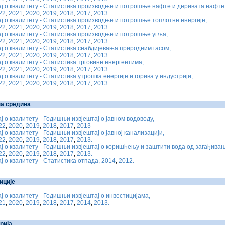
ј о квалитету - Статистика производње и потрошње нафте и деривата нафте
22
,
2021
,
2020
,
2019
,
2018
,
2017
,
2013.
ј о квалитету - Статистика производње и потрошње топлотне енергије,
22
,
2021
,
2020
,
2019
,
2018
,
2017
,
2013.
ј о квалитету - Статистика производње и потрошње угља,
22
,
2021
,
2020
,
2019
,
2018
,
2017
,
2013.
ј о квалитету - Статистика снабдијевања природним гасом,
22
,
2021
,
2020
,
2019
,
2018
,
2017
,
2013.
ј о квалитету - Статистика трговине енергентима,
22
,
2021
,
2020
,
2019
,
2018
,
2017
,
2013.
ј о квалитету - Статистика утрошка енергије и горива у индустрији,
22,
2021
,
2020
,
2019
,
2018
,
2017
,
2013.
а средина
ј о квалитету - Годишњи извјештај о јавном водоводу,
22
,
2020
,
2019
,
2018
,
2017
,
2013
ј о квалитету - Годишњи извјештај о јавној канализацији,
22
,
2020
,
2019
,
2018
,
2017
,
2013.
ј о квалитету - Годишњи извјештај о коришћењу и заштити вода од загађивањ
22
,
2020
,
2019
,
2018
,
2017
,
2013.
ј о квалитету - Статистика отпада, 2014
,
2012.
иције
ј о квалитету - Годишњи извјештај о инвестицијама,
21
,
2020
,
2019
,
2018
,
2017
,
2014
,
2013.
рија