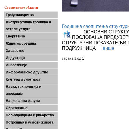
Статистичке области
Грађевинарство
Дистрибутивна трговина и
Годишња саопштења структурн
остале услуге
ОСНОВНИ СТРУКТУР
Енергетика
ПОСЛОВАЊА ПРЕДУЗЕ
СТРУКТУРНИ ПОКАЗАТЕЉИ
Животна средина
ПОДРУЖНИЦА
више
Здравство
Индустрија
страна 1 од 1
Инвестиције
Информационо друштво
Култура и умјетност
Наука, технологија и
иновације
Национални рачуни
Образовање
Пољопривреда и рибарство
Потрошња и услови живота