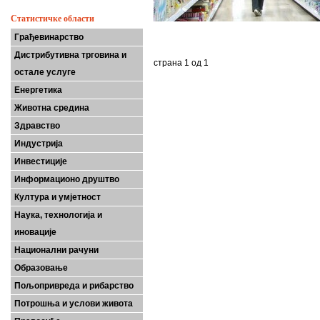
Статистичке области
Грађевинарство
Дистрибутивна трговина и
страна 1 од 1
остале услуге
Енергетика
Животна средина
Здравство
Индустрија
Инвестиције
Информационо друштво
Култура и умјетност
Наука, технологија и
иновације
Национални рачуни
Образовање
Пољопривреда и рибарство
Потрошња и услови живота