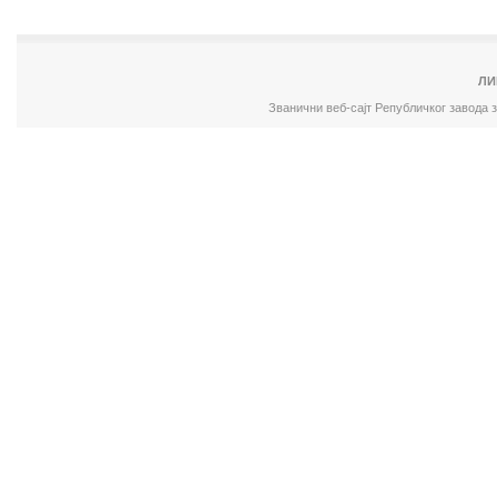
ЛИ
Званични веб-сајт Републичког завода 