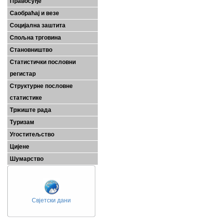
Правосуђе
Саобраћај и везе
Социјална заштита
Спољна трговина
Становништво
Статистички пословни
регистар
Структурне пословне
статистике
Тржиште рада
Туризам
Угоститељство
Цијене
Шумарство
Свјетски дани