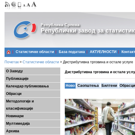
Република Српска
Републички завод за статистик
Статистичке области
Базa података
АКТУЕЛНОСТИ
Контак
Почетак
>
Статистичке области
>
Дистрибутивна трговина и остале услуге
О Заводу
Дистрибутивна трговина и остале усл
Публикације
Ново
Саопштења
Билтени
Обрасци
Календар публиковања
Обрасци
Методологије и
класификације
Новинари
Мултимедија
Архива