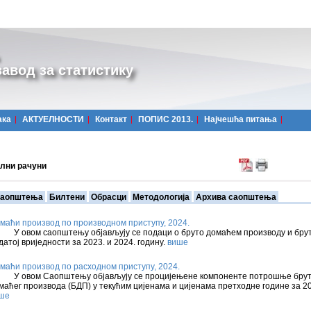
авод за статистику
ака
АКТУЕЛНОСТИ
Контакт
ПОПИС 2013.
Најчешћa питања
лни рачуни
аопштења
Билтени
Обрасци
Методологија
Архива саопштења
маћи производ по производном приступу, 2024.
овом саопштењу објављују се подаци о бруто домаћем производу и бру
датој вриједности за 2023. и 2024. годину.
више
маћи производ по расходном приступу, 2024.
овом Саопштењу објављују се процијењене компоненте потрошње бру
маћег производа (БДП) у текућим цијенама и цијенама претходне године за 2
ше