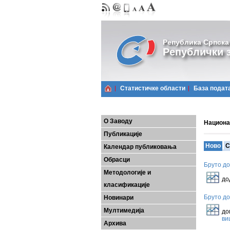
Република Српска
Републички з
Статистичке области
Базa подат
О Заводу
Национа
Публикације
Ново
С
Календар публиковања
Обрасци
Бруто до
У 
Методологије и
до
класификације
Бруто до
Новинари
У 
Мултимедија
до
ви
Архива