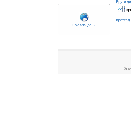
Бруто до
У 
вр
претход
Свјетски дани
Зван