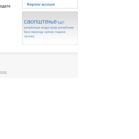
Register account
додате
саопштење
БДП
републици
индустрија
републике
број
периоду
српске
године
српској
2026.