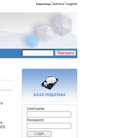
ћирилица
latinica
english
БАЗA ПОДАТАКА
то
Username:
Password:
то
023.