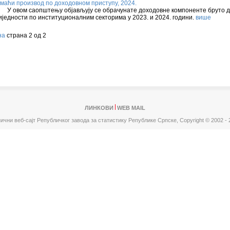
маћи производ по доходовном приступу, 2024.
овом саопштењу објављују се обрачунате доходовне компоненте бруто 
иједности по институционалним секторима у 2023. и 2024. години.
више
на
страна 2 од 2
ЛИНКОВИ
WEB MAIL
ични веб-сајт Републичког завода за статистику Републике Српске,
Copyright © 2002 - 