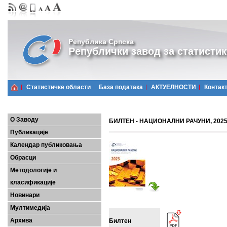
Република Српска
Републички завод за статистик
Статистичке области
Базa података
АКТУЕЛНОСТИ
Контак
О Заводу
БИЛТЕН - НАЦИОНАЛНИ РАЧУНИ, 2025
Публикације
Календар публиковања
Обрасци
Методологије и
класификације
Новинари
Мултимедија
Архива
Билтен