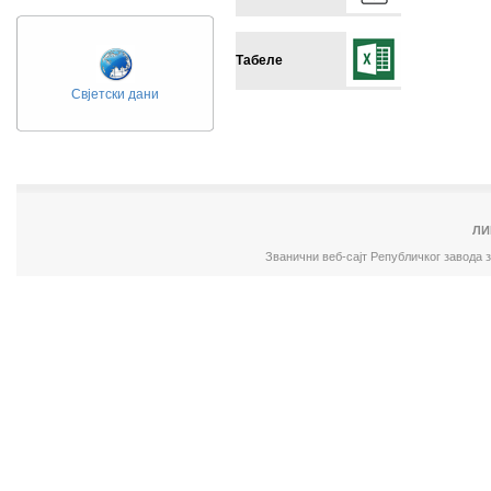
Табеле
Свјетски дани
ЛИ
Званични веб-сајт Републичког завода 