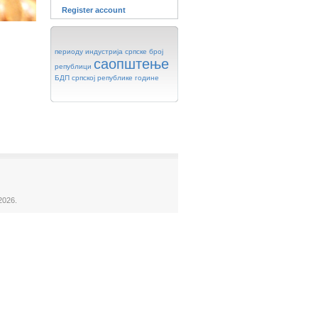
Register account
периоду
индустрија
српске
број
саопштење
републици
БДП
српској
републике
године
2026.