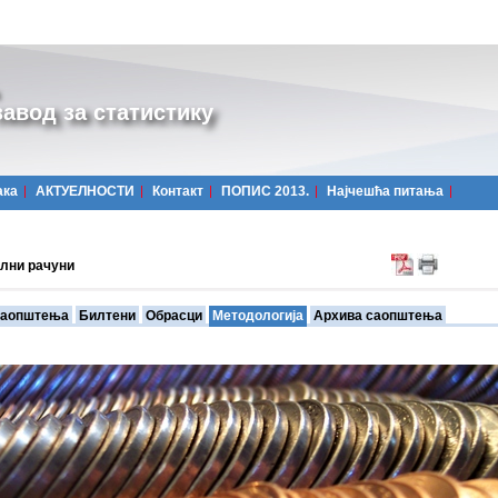
авод за статистику
ака
АКТУЕЛНОСТИ
Контакт
ПОПИС 2013.
Најчешћa питања
лни рачуни
аопштења
Билтени
Обрасци
Методологија
Архива саопштења