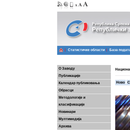
Република Српска
Републички з
Статистичке области
Базa подат
О Заводу
Национа
Публикације
Ново
С
Календар публиковања
Обрасци
Методологије и
класификације
Новинари
Мултимедија
Архива