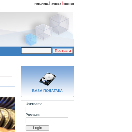
ћирилица
latinica
english
БАЗA ПОДАТАКА
Username:
Password: