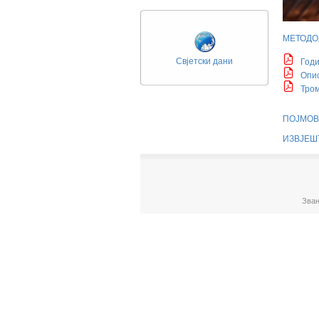
МЕТОДО
Свјетски дани
Год
Опис
Тром
ПОЈМОВ
ИЗВЈЕШ
Зван