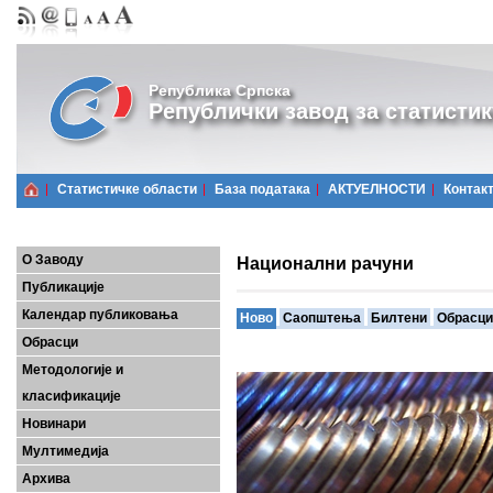
Република Српска
Републички завод за статистик
Статистичке области
Базa података
АКТУЕЛНОСТИ
Контак
О Заводу
Национални рачуни
Публикације
Календар публиковања
Ново
Саопштења
Билтени
Обрасци
Обрасци
Методологије и
класификације
Новинари
Мултимедија
Архива