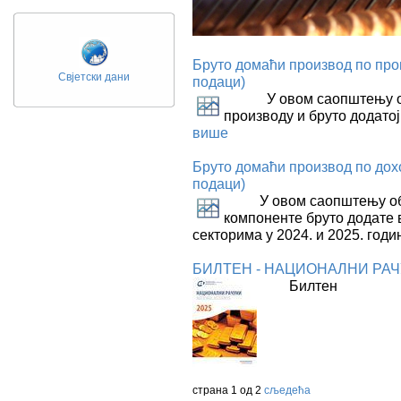
Бруто домаћи производ по прои
Свјетски дани
подаци)
У овом саопштењу обја
производу и бруто додатој 
више
Бруто домаћи производ по дохо
подаци)
У овом саопштењу обја
компоненте бруто додате 
секторима у 2024. и 2025. годи
БИЛТЕН - НАЦИОНАЛНИ РАЧУ
Билте
страна 1 од 2
сљедећа