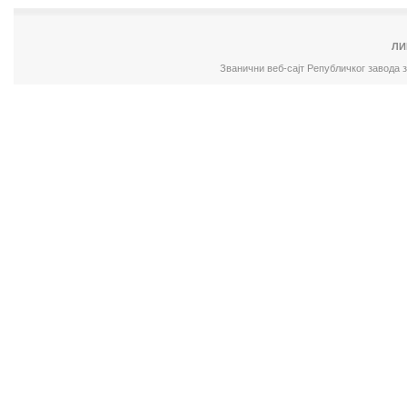
ЛИ
Званични веб-сајт Републичког завода 