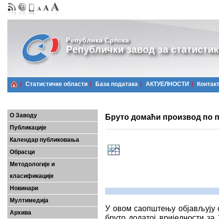
Република Српска
Републички завод за статистик
Статистичке области
Базa података
АКТУЕЛНОСТИ
Контак
О Заводу
Бруто домаћи производ по п
Публикације
Календар публиковања
Обрасци
Методологије и
класификације
Новинари
Мултимедија
У овом саопштењу објављују 
Архива
бруто додатој вриједности за 