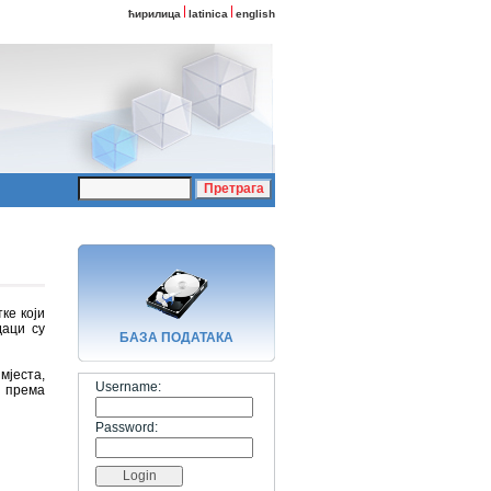
ћирилица
latinica
english
ке који
даци су
БАЗA ПОДАТАКА
мјеста,
Username:
и према
Password: