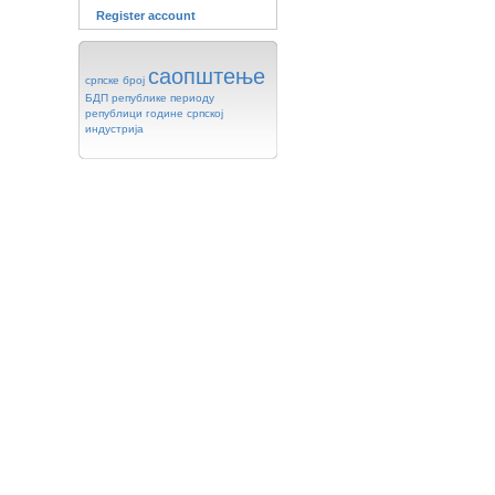
Register account
саопштење
српске
број
БДП
републике
периоду
републици
године
српској
индустрија