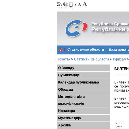
Република Српска
Републички з
Статистичке области
Базa подат
Почетак
>
Статистичке области
>
Туризам
>
О Заводу
БИЛТЕН 
Публикације
Календар публиковања
Билтен т
се прик
Обрасци
приказан
Методологије и
Билтен 
мјесеци
класификације
класифик
Новинари
Мултимедија
Архива