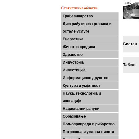
Статистичке области
Грађевинарство
Дистрибутивна трговина и
остале услуге
Енергетика
Билтен
Животна средина
Здравство
Индустрија
Табеле
Инвестиције
Информационо друштво
Култура и умјетност
Наука, технологија и
иновације
Национални рачуни
Образовање
Пољопривреда и рибарство
Потрошња и услови живота