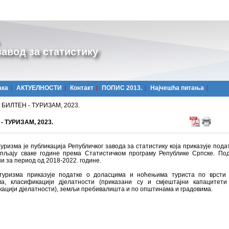
авод за статистику
ака
АКТУЕЛНОСТИ
Контакт
ПОПИС 2013.
Најчешћa питања
БИЛТЕН - ТУРИЗАМ, 2023.
- ТУРИЗАМ, 2023.
уризма је публикација Републичког завода за статистику која приказује подат
упљају сваке године према Статистичком програму Републике Српске. По
и за период од 2018-2022. године.
туризма приказује податке о доласцима и ноћењима туриста по врсти 
ма, класификацији дјелатности (приказани су и смјештајни капацитет
ацији дјелатности), земљи пребивалишта и по општинама и градовима.