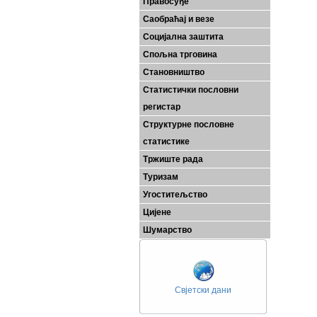
Правосуђе
Саобраћај и везе
Социјална заштита
Спољна трговина
Становништво
Статистички пословни
регистар
Структурне пословне
статистике
Тржиште рада
Туризам
Угоститељство
Цијене
Шумарство
Свјетски дани