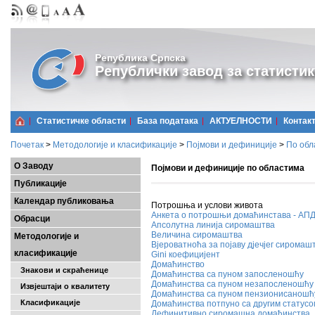
Република Српска
Републички завод за статистик
Статистичке области
Базa података
АКТУЕЛНОСТИ
Контак
Почетак
>
Методологије и класификације
>
Појмови и дефиниције
>
По обл
О Заводу
Појмови и дефиниције по областима
Публикације
Календар публиковања
Потрошња и услови живота
Анкета о потрошњи домаћинстава - АП
Обрасци
Апсолутна линија сиромаштва
Величина сиромаштва
Методологије и
Вјероватноћа за појаву дјечјег сиромаш
класификације
Gini коефицијент
Домаћинство
Знакови и скраћенице
Домаћинства са пуном запосленошћу
Домаћинства са пуном незапосленошћу
Извјештаји о квалитету
Домаћинства са пуном пензионисаношћ
Класификације
Домаћинства потпуно са другим статусо
Дефинитивно сиромашна домаћинства