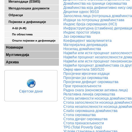
Метаподаци (ESMS)
Домаћинства на граници сиромаштва
Домаћинства која дефинитивно нису с
Методолошки документи
Децилни однос 90/10
Обрасци
Запослена лица (потрошња домаћинста
Издаци за потрошњу домаћинстава
Појмови и дефиниције
Индекс броја сиромашних (HCI)
Инфраструктурна (стамбена) деприваци
А-Ш (A-Ж)
Индекс простог збира
По областима
Јаз сиромаштва
Коефицијент маскулинитета
Општи појмови и дефиниције
Материјална депривација
Новинари
Носилац домаћинства
Највећи или исти проценат запосленос
Мултимедија
Највећи проценат незапослености дом
Највећи или исти проценат пензиониса
Архива
Највећи проценат домаћинстава са друг
Омјер квинтила S80/S20
Просјечни мјесечни издаци
Просјечан јаз сиромаштва
Просјечни дефицит сиромаштва
Праг пренасељености
Радна снага (економски активна лица)
Свјетски дани
Релативна линија сиромаштва
Стопа активности носиоца домаћинства
Стопа запослености носиоца домаћинс
Стопа незапослености носиоца домаћи
Слабо сиромашна домаћинства
Стопа сиромаштва
Стопа дјечјег сиромаштва
Стопа пренасељености
TPG (Total Poverty Gap)
Услови становања домаћинства