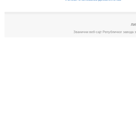
ЛИ
Званични веб-сајт Републичког завода 