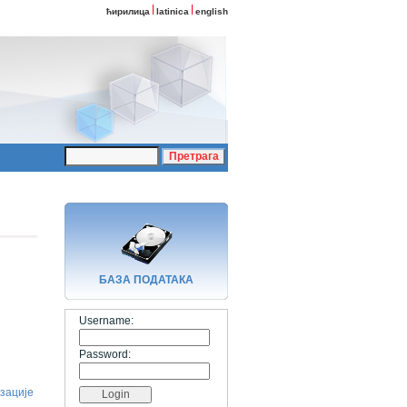
ћирилица
latinica
english
БАЗA ПОДАТАКА
Username:
Password:
зације