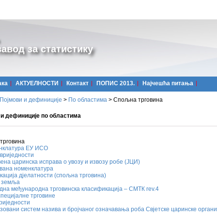
авод за статистику
ака
АКТУЕЛНОСТИ
Контакт
ПОПИС 2013.
Најчешћa питања
Појмови и дефиниције
>
По областима
>
Спољна трговина
 и дефиниције по областима
трговина
нклатура ЕУ ИСО
вриједности
ена царинска исправа о увозу и извозу робе (ЈЦИ)
вана номенклатура
ацијa дјелатности (спољна трговина)
 земља
на међународна трговинска класификација – СМТК rev.4
пецијалне трговине
риједности
овани систем назива и бројчаног означавања роба Свјетске царинске органи