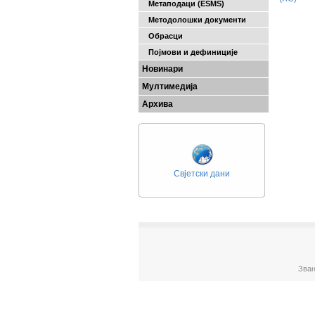
Метаподаци (ESMS)
Методолошки документи
Обрасци
Појмови и дефиниције
Новинари
Мултимедија
Архива
Свјетски дани
Зван