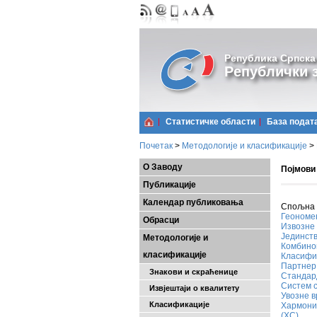
Република Српска
Републички з
Статистичке области
Базa подат
Почетак
>
Методологије и класификације
>
О Заводу
Појмови
Публикације
Календар публиковања
Спољна 
Геономе
Обрасци
Извозне 
Јединств
Методологије и
Комбино
класификације
Класифик
Партнер
Знакови и скраћенице
Стандард
Систем с
Извјештаји о квалитету
Увозне в
Класификације
Хармониз
(ХС)