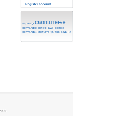
Register account
саопштење
периоду
републике
српској
БДП
српске
републици
индустрија
број
године
2026.