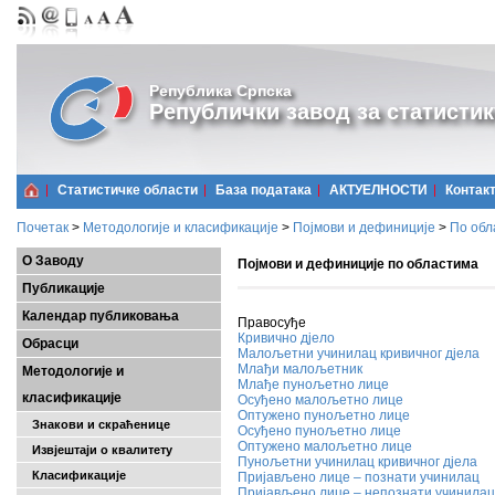
Република Српска
Републички завод за статистик
Статистичке области
Базa података
АКТУЕЛНОСТИ
Контак
Почетак
>
Методологије и класификације
>
Појмови и дефиниције
>
По обл
О Заводу
Појмови и дефиниције по областима
Публикације
Календар публиковања
Правосуђе
Кривично дјело
Обрасци
Малољетни учинилац кривичног дјела
Млађи малољетник
Методологије и
Млађе пунољетно лице
класификације
Осуђено малољетно лице
Оптужено пунољетно лице
Знакови и скраћенице
Осуђено пунољетно лице
Оптужено малољетно лице
Извјештаји о квалитету
Пунољетни учинилац кривичног дјела
Класификације
Пријављено лице – познати учинилац
Пријављено лице – непознати учинилац