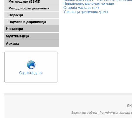
Метаподаци (ESMS)
Пријављено малољетно лице
Старији малољетник
Методолошки документи
Учиниоци кривичних дјела
Обрасци
Појмови и дефиниције
Новинари
Мултимедија
Архива
Свјетски дани
ЛИ
Званични веб-сајт Републичког завода 