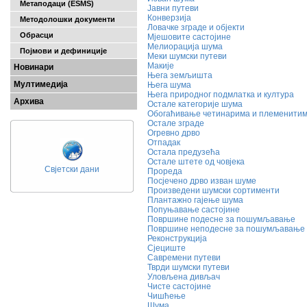
Метаподаци (ESMS)
Јавни путеви
Конверзија
Методолошки документи
Ловачке зграде и објекти
Обрасци
Мјешовите састојине
Мелиорација шума
Појмови и дефиниције
Меки шумски путеви
Макије
Новинари
Њега земљишта
Мултимедија
Њега шума
Њега природног подмлатка и култура
Архива
Остале категорије шума
Обогаћивање четинарима и племенити
Остале зграде
Огревно дрво
Отпадак
Остала предузећа
Остале штете од човјека
Свјетски дани
Прореда
Посјечено дрво изван шуме
Произведени шумски сортименти
Плантажно гајење шума
Попуњавање састојине
Површине подесне за пошумљавање
Површине неподесне за пошумљавање
Реконструкција
Сјециште
Савремени путеви
Тврди шумски путеви
Уловљена дивљач
Чисте састојине
Чишћење
Шума