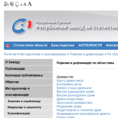
Република Српска
Републички завод за статистик
Статистичке области
Базa података
АКТУЕЛНОСТИ
Контак
Почетак
>
Методологије и класификације
>
Појмови и дефиниције
>
По обл
О Заводу
Појмови и дефиниције по областима
Публикације
Календар публиковања
Шумарство
Бруто дрвна маса
Обрасци
Бесправна сјеча
Бројно стање дивљачи
Методологије и
Високе једнодобне шуме
класификације
Високе разнодобне шуме
Дрвнa индустријa
Знакови и скраћенице
Запослени (шумарство)
Изданачке шуме
Извјештаји о квалитету
Индустријско и техничко дрво
Класификације
Индивидуални произвођачи дрвета
Изван шума