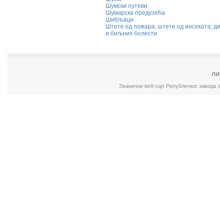
Шумски путеви
Шумарска предузећа
Шибљаци
Штете од пожара, штете од инсеката, 
и биљних болести
ЛИ
Званични веб-сајт Републичког завода 