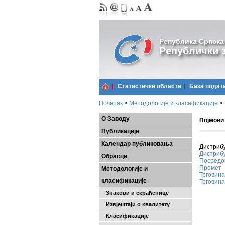
Република Српска
Републички з
Статистичке области
Базa подат
Почетак
>
Методологије и класификације
>
О Заводу
Појмови
Публикације
Календар публиковања
Дистрибу
Дистриб
Обрасци
Посредо
Промет
Методологије и
Трговина
класификације
Трговина
Знакови и скраћенице
Извјештаји о квалитету
Класификације