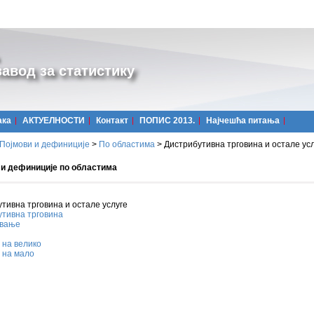
авод за статистику
ака
АКТУЕЛНОСТИ
Контакт
ПОПИС 2013.
Најчешћa питања
Појмови и дефиниције
>
По областима
>
Дистрибутивна трговина и остале ус
 и дефиниције по областима
тивна трговина и остале услуге
утивна трговина
вање
 на велико
 на мало