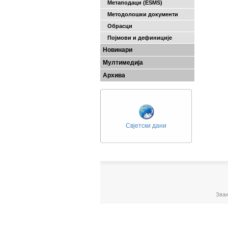
Метаподаци (ESMS)
Методолошки документи
Обрасци
Појмови и дефиниције
Новинари
Мултимедија
Архива
Свјетски дани
Зван