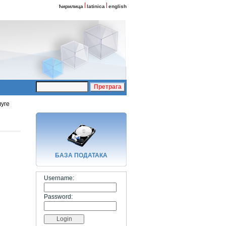
ћирилица
latinica
english
луге
БАЗA ПОДАТАКА
Username:
Password: