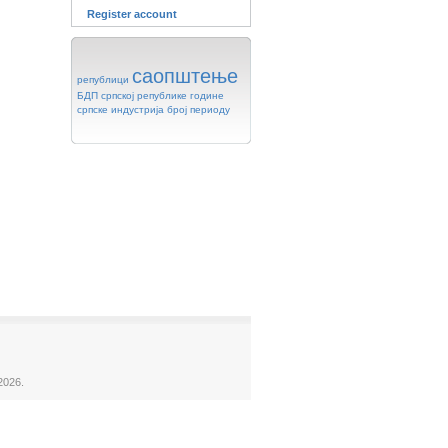
Register account
саопштење
републици
БДП
српској
републике
године
српске
индустрија
број
периоду
2026.