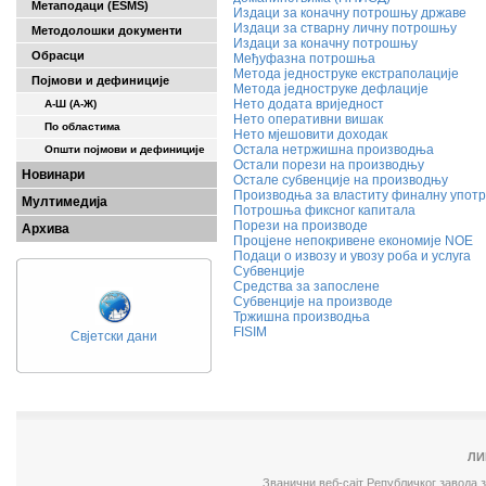
Метаподаци (ESMS)
Издаци за коначну потрошњу државе
Издаци за стварну личну потрошњу
Методолошки документи
Издаци за коначну потрошњу
Обрасци
Међуфазна потрошња
Метода једноструке екстраполације
Појмови и дефиниције
Методa једноструке дефлације
Нето додата вриједност
А-Ш (A-Ж)
Нето оперативни вишак
По областима
Нето мјешовити доходак
Остала нетржишна производња
Општи појмови и дефиниције
Остали порези на производњу
Новинари
Остале субвенције на производњу
Производња за властиту финалну упот
Мултимедија
Потрошња фиксног капитала
Порези на производе
Архива
Процјене непокривене економије NOE
Подаци о извозу и увозу роба и услуга
Субвенције
Средства за запослене
Субвенције на производе
Тржишна производња
FISIM
Свјетски дани
ЛИ
Званични веб-сајт Републичког завода 