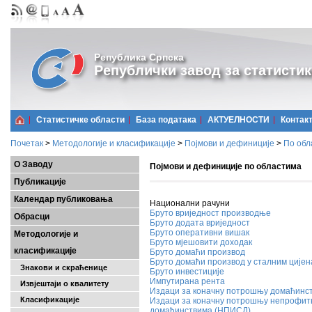
Република Српска
Републички завод за статистик
Статистичке области
Базa података
АКТУЕЛНОСТИ
Контак
Почетак
>
Методологије и класификације
>
Појмови и дефиниције
>
По обл
О Заводу
Појмови и дефиниције по областима
Публикације
Календар публиковања
Национални рачуни
Бруто вриједност производње
Обрасци
Бруто додата вриједност
Бруто оперативни вишак
Методологије и
Бруто мјешовити доходак
класификације
Бруто домаћи производ
Бруто домаћи производ у сталним ције
Знакови и скраћенице
Бруто инвестиције
Импутирана рента
Извјештаји о квалитету
Издаци за коначну потрошњу домаћинс
Класификације
Издаци за коначну потрошњу непрофитн
домаћинствима (НПИСД)