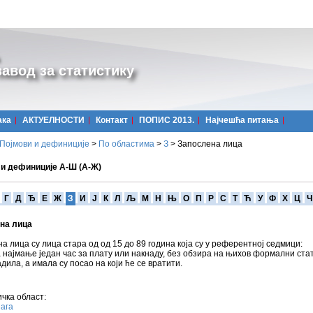
авод за статистику
ака
АКТУЕЛНОСТИ
Контакт
ПОПИС 2013.
Најчешћa питања
Појмови и дефиниције
>
По областима
>
З
>
Запослена лица
 и дефиниције А-Ш (А-Ж)
Г
Д
Ђ
Е
Ж
З
И
Ј
К
Л
Љ
М
Н
Њ
О
П
Р
С
Т
Ћ
У
Ф
Х
Ц
Ч
на лица
а лица су лица стара од од 15 до 89 година која су у референтној седмици:
а најмање један час за плату или накнаду, без обзира на њихов формални стат
адила, а имала су посао на који ће се вратити.
чка област:
ага