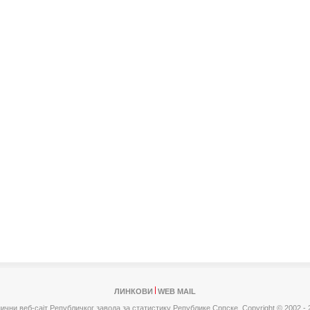
ЛИНКОВИ
WEB MAIL
ични веб-сајт Републичког завода за статистику Републике Српске,
Copyright © 2002 - 