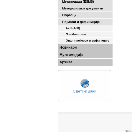
Метаподаци (ESMS)
Методолошки документи
Обрасци
Појмови и дефиниције
А-Ш (A-Ж)
По областима
Општи појмови и дефиниције
Новинари
Мултимедија
Архива
Свјетски дани
Зван