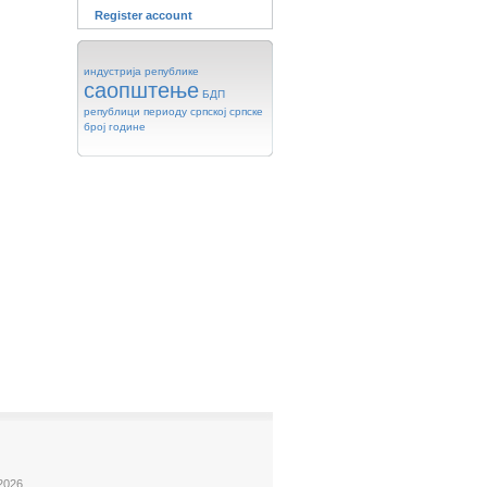
Register account
индустрија
републике
саопштење
БДП
републици
периоду
српској
српске
број
године
2026.