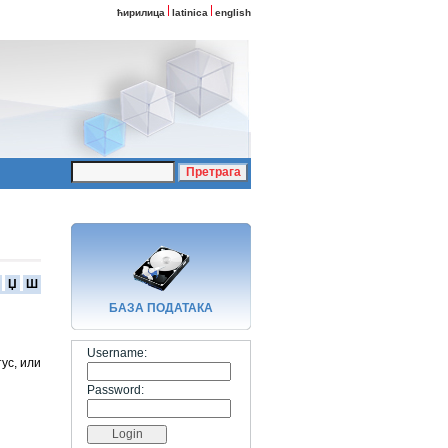
ћирилица
latinica
english
Џ
Ш
БАЗA ПОДАТАКА
Username:
ус, или
Password: