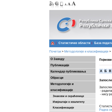
Република Српска
Републички з
Статистичке области
Базa подат
Почетак
>
Методологије и класификације
>
О Заводу
Појмови
Публикације
A
Б
В
Календар публиковања
Обрасци
Запосле
Методологије и
Запослен
класификације
- радил
- нису р
Знакови и скраћенице
Извјештаји о квалитету
Статисти
Класификације
Радна сн