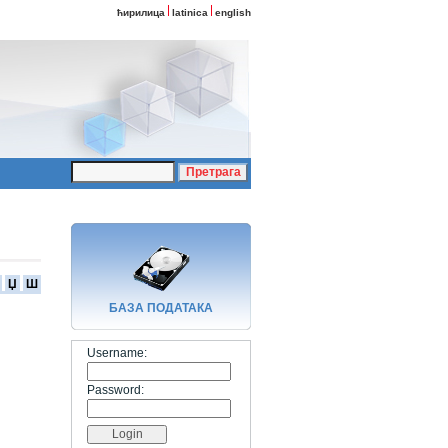
ћирилица
latinica
english
Џ
Ш
БАЗA ПОДАТАКА
Username:
Password: