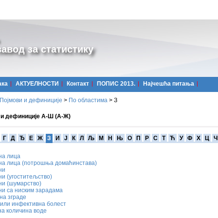
авод за статистику
ака
АКТУЕЛНОСТИ
Контакт
ПОПИС 2013.
Најчешћa питања
Појмови и дефиниције
>
По областима
>
З
 и дефиниције А-Ш (А-Ж)
Г
Д
Ђ
Е
Ж
З
И
Ј
К
Л
Љ
М
Н
Њ
О
П
Р
С
Т
Ћ
У
Ф
Х
Ц
Ч
на лица
на лица (потрошња домаћинстава)
ни
и (угоститељство)
ни (шумарство)
ни са ниским зарадама
на зграде
 или инфективна болест
на количина воде