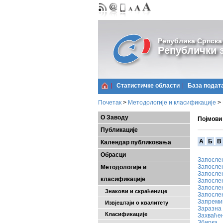
Република Српска
Републички з
Статистичке области
Базa подат
Почетак
>
Методологије и класификације
>
О Заводу
Појмови
Публикације
A
Б
В
Календар публиковања
Обрасци
Запосле
Запосле
Методологије и
Запосле
класификације
Запослен
Запосле
Знакови и скраћенице
Запосле
Запреми
Извјештаји о квалитету
Заразна
Класификације
Захваће
Збирка