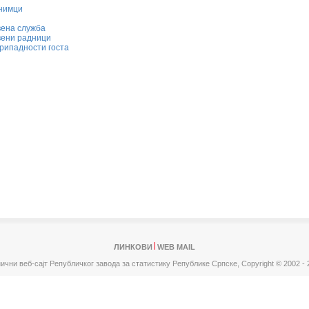
снимци
вена служба
вени радници
рипадности госта
ЛИНКОВИ
WEB MAIL
ични веб-сајт Републичког завода за статистику Републике Српске,
Copyright © 2002 - 