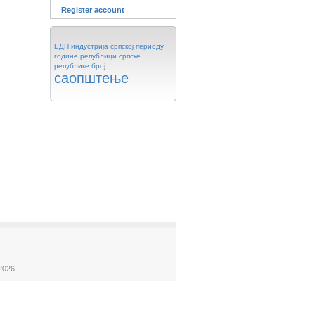
Register account
БДП
индустрија
српској
периоду
године
републици
српске
републике
број
саопштење
2026.