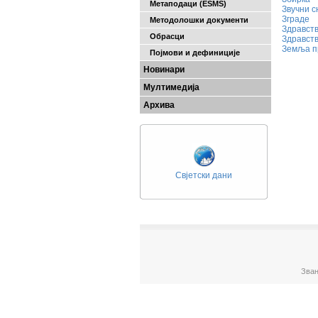
Метаподаци (ESMS)
Звучни 
Зграде
Методолошки документи
Здравст
Обрасци
Здравст
Земља п
Појмови и дефиниције
Новинари
Мултимедија
Архива
Свјетски дани
Зван