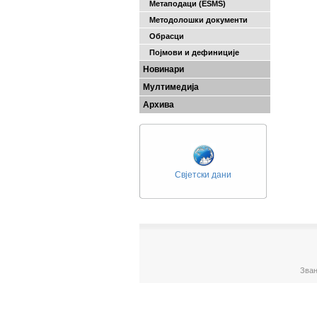
Метаподаци (ESMS)
Методолошки документи
Обрасци
Појмови и дефиниције
Новинари
Мултимедија
Архива
Свјетски дани
Зван