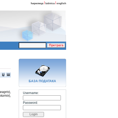
ћирилица
latinica
english
Џ
Ш
БАЗA ПОДАТАКА
eagris
),
Username:
turnix
),
Password: