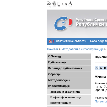
Република Српска
Републички з
Статистичке области
Базa подат
Почетак
>
Методологије и класификације
>
О Заводу
Појмови
Публикације
A
Б
В
Календар публиковања
Обрасци
Живина
Методологије и
Живина (
класификације
патке (
A
јаребице
Знакови и скраћенице
Извјештаји о квалитету
Статисти
Пољопри
Класификације