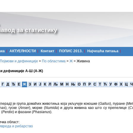
авод за статистику
ака
АКТУЕЛНОСТИ
Контакт
ПОПИС 2013.
Најчешћa питања
Појмови и дефиниције
>
По областима
>
Ж
>
Живина
 и дефиниције А-Ш (А-Ж)
Г
Д
Ђ
Е
Ж
З
И
Ј
К
Л
Љ
М
Н
Њ
О
П
Р
С
Т
Ћ
У
Ф
Х
Ц
Ч
перад) је група домаћих животиња која укључује кокошке (
Gallus
), пуране (
Mel
nas
), гуске (
Anser
), морке (
Numida
) и друга живина као што су препелице (
Co
 (
Perdix
) и фазани (
Phasianus
).
чка област:
вреда и рибарство