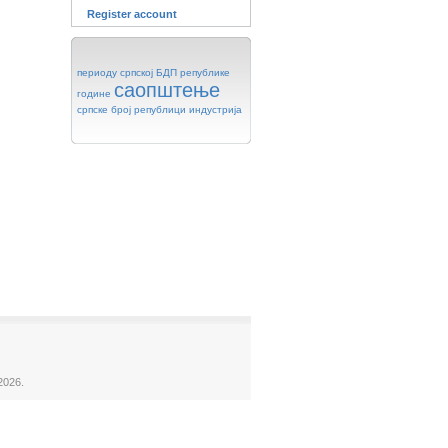
Register account
периоду
српској
БДП
републике
саопштење
године
српске
број
републици
индустрија
2026.