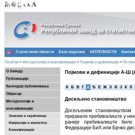
Република Српска
Републички завод за статистик
Статистичке области
Базa података
АКТУЕЛНОСТИ
Контак
Почетак
>
Методологије и класификације
>
Појмови и дефиниције
>
По обл
О Заводу
Појмови и дефиниције А-Ш (
Публикације
Календар публиковања
A
Б
В
Г
Д
Ђ
Е
Ж
З
И
Ј
К
Л
Обрасци
Досељено становништво
Методологије и
класификације
Досељеним становништвом с
пријавило пребивалиште у нек
Знакови и скраћенице
раније пребивалиште било 
Извјештаји о квалитету
Федерације БиХ или Брчко дис
Класификације