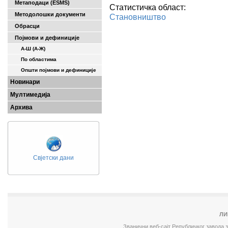
Метаподаци (ESMS)
Статистичка област:
Методолошки документи
Становништво
Обрасци
Појмови и дефиниције
А-Ш (A-Ж)
По областима
Општи појмови и дефиниције
Новинари
Мултимедија
Архива
Свјетски дани
ЛИ
Званични веб-сајт Републичког завода 