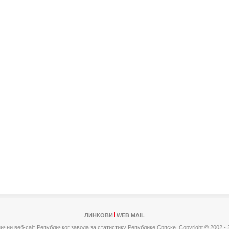
ЛИНКОВИ
WEB MAIL
ични веб-сајт Републичког завода за статистику Републике Српске,
Copyright © 2002 - 