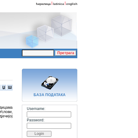
ћирилица
latinica
english
Џ
Ш
БАЗA ПОДАТАКА
одицама
Username:
Услови,
јечијој
Password: