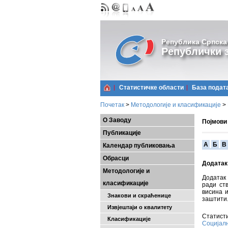
Република Српска
Републички з
Статистичке области
Базa подат
Почетак
>
Методологије и класификације
>
О Заводу
Појмови
Публикације
A
Б
В
Календар публиковања
Обрасци
Додатак 
Методологије и
Додатак 
класификације
ради ст
висина и
Знакови и скраћенице
заштити
Извјештаји о квалитету
Статисти
Класификације
Социјал