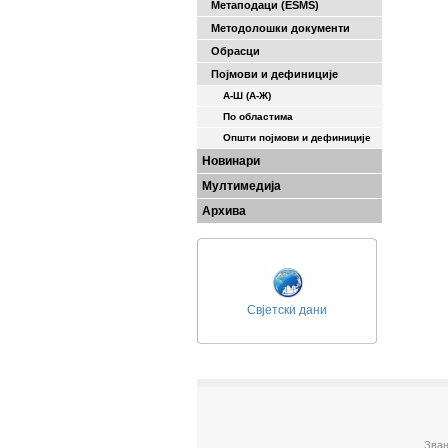
Метаподаци (ESMS)
Методолошки документи
Обрасци
Појмови и дефиниције
А-Ш (A-Ж)
По областима
Општи појмови и дефиниције
Новинари
Мултимедија
Архива
Свјетски дани
Зван