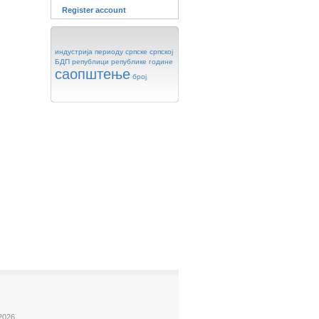
Register account
индустрија
периоду
српске
српској
БДП
републици
републике
године
саопштење
број
2026.