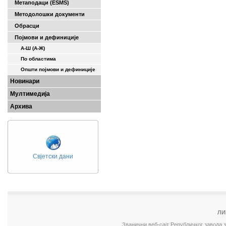
Метаподаци (ESMS)
Методолошки документи
Обрасци
Појмови и дефиниције
А-Ш (A-Ж)
По областима
Општи појмови и дефиниције
Новинари
Мултимедија
Архива
Свјетски дани
ЛИ
Званични веб-сајт Републичког завода 