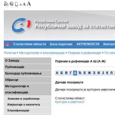
Република Српска
Републички завод за статистик
Статистичке области
Базa података
АКТУЕЛНОСТИ
Контак
Почетак
>
Методологије и класификације
>
Појмови и дефиниције
>
По обл
О Заводу
Појмови и дефиниције А-Ш (А-Ж)
Публикације
A
Б
В
Г
Д
Ђ
Е
Ж
З
И
Ј
К
Л
Календар публиковања
Обрасци
Дјечије позориште
Методологије и
Дјечије позориште је културно-умјетничк
класификације
Статистичка област:
Знакови и скраћенице
Култура и умјетност
Извјештаји о квалитету
Класификације