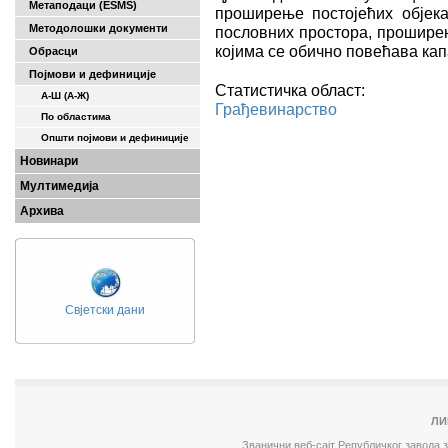
Метаподаци (ESMS)
проширење постојећих објека
Методолошки документи
пословних простора, прошире
којима се обично повећава кап
Обрасци
Појмови и дефиниције
Статистичка област:
А-Ш (A-Ж)
Грађевинарство
По областима
Општи појмови и дефиниције
Новинари
Мултимедија
Архива
Свјетски дани
ЛИ
Званични веб-сајт Републичког завода 