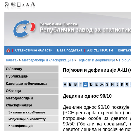
Република Српска
Републички завод за статистик
Статистичке области
Базa података
АКТУЕЛНОСТИ
Контак
Почетак
>
Методологије и класификације
>
Појмови и дефиниције
>
По обл
О Заводу
Појмови и дефиниције А-Ш (
Публикације
Календар публиковања
A
Б
В
Г
Д
Ђ
Е
Ж
З
И
Ј
К
Л
Обрасци
Децилни однос 90/10
Методологије и
класификације
Децилни однос 90/10 показује
(PCE-per capita expenditure) о
Знакови и скраћенице
потрошњи особа из деветог д
Извјештаји о квалитету
90/50 ("богати ка средњим", 
Класификације
деветог децила и просјечне п