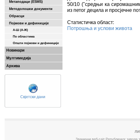
Метаподаци (ESMS)
50/10 ("средњи ка сиромашним
Методолошки документи
из петог децила и просјечне п
Обрасци
Статистичка област:
Појмови и дефиниције
Потрошња и услови живота
А-Ш (A-Ж)
По областима
Општи појмови и дефиниције
Новинари
Мултимедија
Архива
Свјетски дани
ЛИ
Званични веб-сајт Републичког завода 