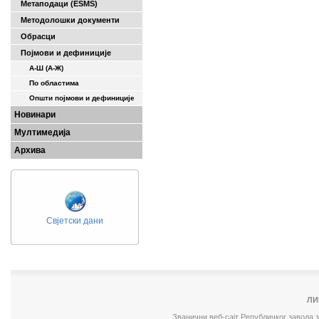
Метаподаци (ESMS)
Методолошки документи
Обрасци
Појмови и дефиниције
А-Ш (A-Ж)
По областима
Општи појмови и дефиниције
Новинари
Мултимедија
Архива
Свјетски дани
ЛИ
Званични веб-сајт Републичког завода 