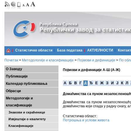
Република Српска
Републички завод за статистик
Статистичке области
Базa података
АКТУЕЛНОСТИ
Контак
Почетак
>
Методологије и класификације
>
Појмови и дефиниције
>
По обл
О Заводу
Појмови и дефиниције А-Ш (А-Ж)
Публикације
A
Б
В
Г
Д
Ђ
Е
Ж
З
И
Ј
К
Л
Календар публиковања
Обрасци
Домаћинства са пуном незапосленош
Методологије и
Домаћинства са пуном незапосленошћу 
класификације
домаћинства који спада у радну снагу, а
Знакови и скраћенице
Статистичка област:
Извјештаји о квалитету
Потрошња и услови живота
Класификације