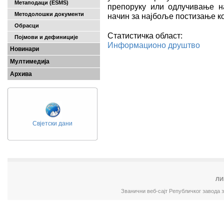
Метаподаци (ESMS)
препоруку или одлучивање н
Методолошки документи
начин за најбоље постизање к
Обрасци
Статистичка област:
Појмови и дефиниције
Информационо друштво
Новинари
Мултимедија
Архива
Свјетски дани
ЛИ
Званични веб-сајт Републичког завода 