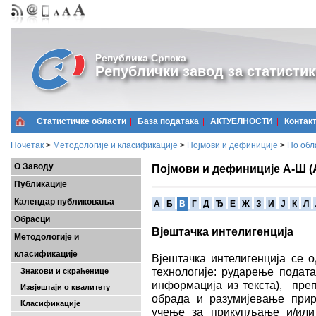
Република Српска
Републички завод за статистик
Статистичке области
Базa података
АКТУЕЛНОСТИ
Контак
Почетак
>
Методологије и класификације
>
Појмови и дефиниције
>
По обл
О Заводу
Појмови и дефиниције А-Ш (
Публикације
Календар публиковања
A
Б
В
Г
Д
Ђ
Е
Ж
З
И
Ј
К
Л
Обрасци
Вјештачка интелигенција
Методологије и
класификације
Вјештачка интелигенција се о
технологије: рударење подата
Знакови и скраћенице
информација из текста), пре
Извјештаји о квалитету
обрада и разумијевање прир
Класификације
учење за прикупљање и/или