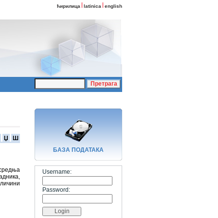
ћирилица
latinica
english
Џ
Ш
БАЗA ПОДАТАКА
 средња
Username:
адника,
еличини
Password: