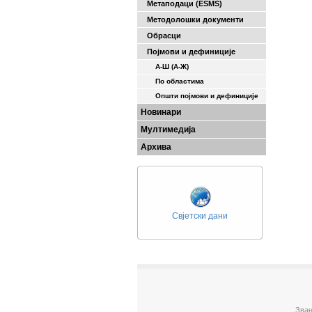
Метаподаци (ESMS)
Методолошки документи
Обрасци
Појмови и дефиниције
А-Ш (A-Ж)
По областима
Општи појмови и дефиниције
Новинари
Мултимедија
Архива
Свјетски дани
Зван