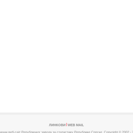
ЛИНКОВИ
WEB MAIL
ични веб-сајт Републичког завода за статистику Републике Српске,
Copyright © 2002 - 