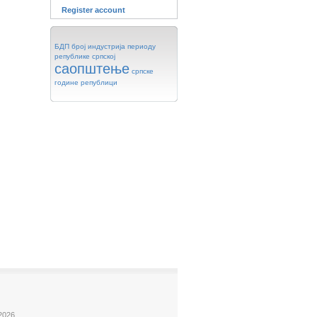
Register account
БДП
број
индустрија
периоду
републике
српској
саопштење
српске
године
републици
2026.