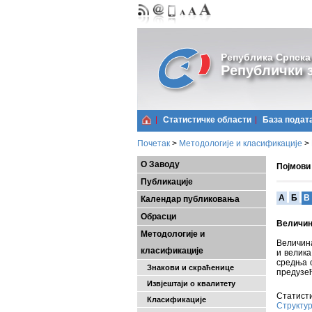
Република Српска
Републички з
Статистичке области
Базa подат
Почетак
>
Методологије и класификације
>
О Заводу
Појмови
Публикације
A
Б
В
Календар публиковања
Обрасци
Величин
Методологије и
Величина
класификације
и велика
средња о
Знакови и скраћенице
предузећ
Извјештаји о квалитету
Статисти
Класификације
Структур