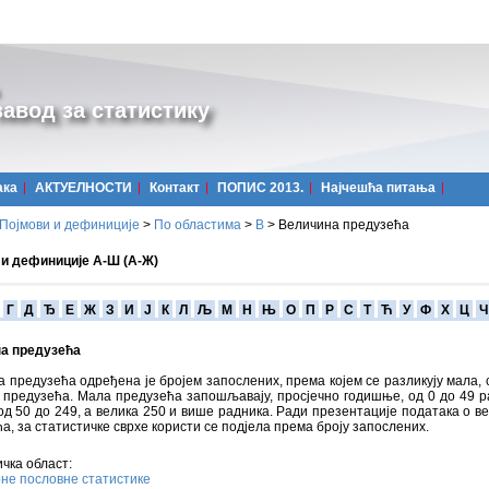
авод за статистику
ака
АКТУЕЛНОСТИ
Контакт
ПОПИС 2013.
Најчешћa питања
Појмови и дефиниције
>
По областима
>
В
>
Величина предузећа
 и дефиниције А-Ш (А-Ж)
Г
Д
Ђ
Е
Ж
З
И
Ј
К
Л
Љ
М
Н
Њ
О
П
Р
С
Т
Ћ
У
Ф
Х
Ц
Ч
а предузећа
 предузећа одређена је бројем запослених, према којем се разликују мала,
 предузећа. Мала предузећа запошљавају, просјечно годишње, од 0 до 49 р
д 50 до 249, а велика 250 и више радника. Ради презентације података о в
а, за статистичке сврхе користи се подјела према броју запослених.
чка област:
не пословне статистике