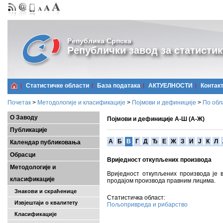
Република Српска
Републички завод за статистик
Статистичке области
Базa података
АКТУЕЛНОСТИ
Контак
Почетак
>
Методологије и класификације
>
Појмови и дефиниције
>
По обл
О Заводу
Појмови и дефиниције А-Ш (А-Ж)
Публикације
A
Б
В
Г
Д
Ђ
Е
Ж
З
И
Ј
К
Л
Календар публиковања
Обрасци
Вриједност откупљених производа
Методологије и
Вриједност откупљених производа је 
класификације
продајом производа правним лицима.
Знакови и скраћенице
Статистичка област:
Извјештаји о квалитету
Пољопривреда и рибарство
Класификације