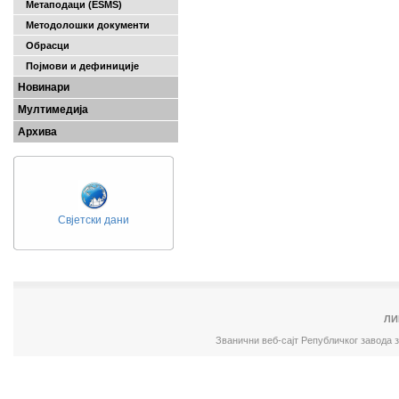
Метаподаци (ESMS)
Методолошки документи
Обрасци
Појмови и дефиниције
Новинари
Мултимедија
Архива
Свјетски дани
ЛИ
Званични веб-сајт Републичког завода 