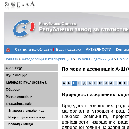
Република Српска
Републички завод за статистик
Статистичке области
Базa података
АКТУЕЛНОСТИ
Контак
Почетак
>
Методологије и класификације
>
Појмови и дефиниције
>
По обл
О Заводу
Појмови и дефиниције А-Ш (
Публикације
Календар публиковања
A
Б
В
Г
Д
Ђ
Е
Ж
З
И
Ј
К
Л
Обрасци
Вриједност извршених радо
Методологије и
класификације
Вриједност извршених радов
материјал и утрошени рад. 
Знакови и скраћенице
набавке земљишта, проје
Извјештаји о квалитету
вриједности извршених рад
Класификације
одређеној години на завршени