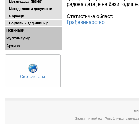
Метаподаци (ESMS)
радова дата је на бази годишњ
Методолошки документи
Статистичка област:
Обрасци
Грађевинарство
Појмови и дефиниције
Новинари
Мултимедија
Архива
Свјетски дани
ЛИ
Званични веб-сајт Републичког завода 