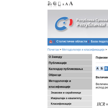
Република Српска
Републички з
Статистичке области
Базa подат
Почетак
>
Методологије и класификације
>
О Заводу
Појмови
Публикације
A
Б
В
Календар публиковања
Обрасци
Величин
Методологије и
Величин
класификације
испод ре
Знакови и скраћенице
Извјештаји о квалитету
Класификације