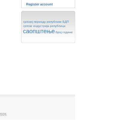
Register account
српској
периоду
републике
БДП
српске
индустрија
републици
саопштење
број
године
2026.