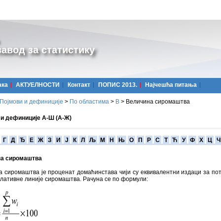
авод за статистику
ака
АКТУЕЛНОСТИ
Контакт
ПОПИС 2013.
Најчешћa питања
Појмови и дефиниције
>
По областима
>
В
>
Величина сиромаштва
 и дефиниције А-Ш (А-Ж)
Г
Д
Ђ
Е
Ж
З
И
Ј
К
Л
Љ
М
Н
Њ
О
П
Р
С
Т
Ћ
У
Ф
Х
Ц
Ч
а сиромаштва
а сиромаштва је проценат домаћинстава чији су еквивалентни издаци за п
лативне линије сиромаштва. Рачуна се по формули: