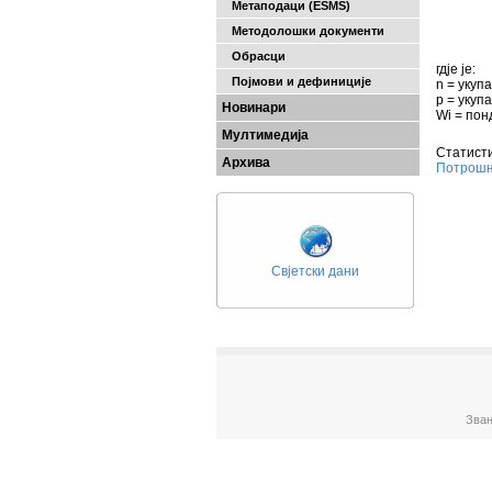
Метаподаци (ESMS)
Методолошки документи
Обрасци
гдје је:
Појмови и дефиниције
n = укуп
p = укуп
Новинари
Wi = пон
Мултимедија
Статисти
Архива
Потрошњ
Свјетски дани
Зван