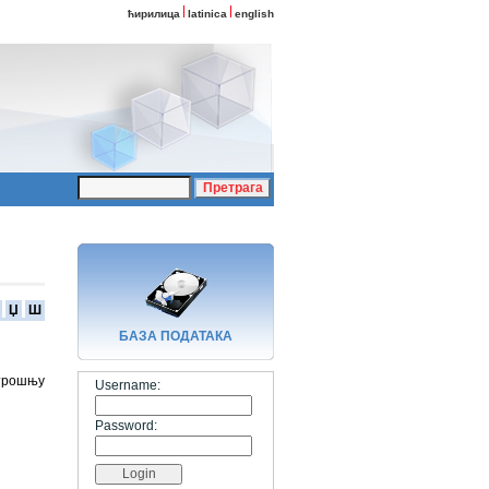
ћирилица
latinica
english
Џ
Ш
БАЗA ПОДАТАКА
отрошњу
Username:
Password: