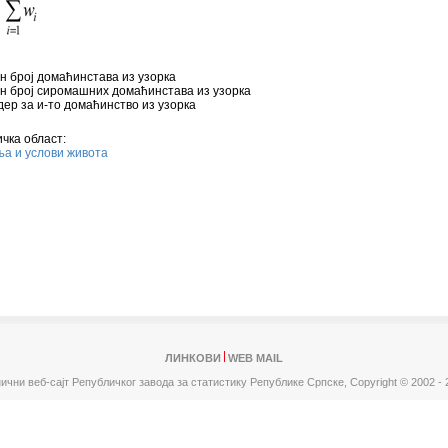
ан број домаћинстава из узорка
ан број сиромашних домаћинстава из узорка
дер за и-то домаћинство из узорка
чка област:
а и услови живота
ЛИНКОВИ
WEB MAIL
ични веб-сајт Републичког завода за статистику Републике Српске,
Copyright © 2002 - 