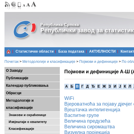
Република Српска
Републички завод за статистик
Статистичке области
Базa података
АКТУЕЛНОСТИ
Контак
Почетак
>
Методологије и класификације
>
Појмови и дефиниције
>
По обл
О Заводу
Појмови и дефиниције А-Ш (
Публикације
Календар публиковања
A
Б
В
Г
Д
Ђ
Е
Ж
З
И
Ј
К
Л
Обрасци
WiFi
Методологије и
Вјероватноћа за појаву дјечје
класификације
Вјештачка интелигенција
Васпитне групе
Знакови и скраћенице
Величина предузећа
Извјештаји о квалитету
Величина сиромаштва
Класификације
Визуелна пројекција