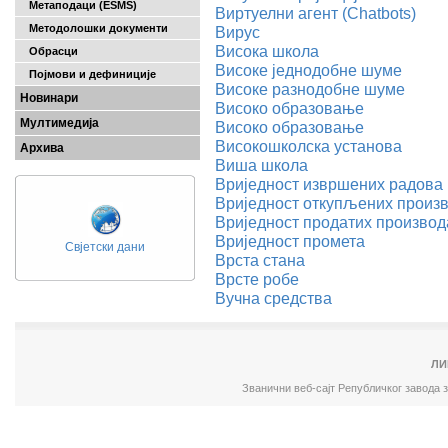
Метаподаци (ESMS)
Виртуелни агент (Chatbots)
Методолошки документи
Вирус
Висока школа
Обрасци
Високе једнодобне шуме
Појмови и дефиниције
Високе разнодобне шуме
Новинари
Високо образовање
Мултимедија
Високо образовање
Високошколска установа
Архива
Виша школа
Вриједност извршених радова
Вриједност откупљених произ
Вриједност продатих производ
Вриједност промета
Свјетски дани
Врста стана
Врсте робе
Вучна средства
ЛИ
Званични веб-сајт Републичког завода 