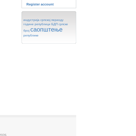
Register account
индустрија
српској
периоду
године
републици
БДП
српске
саопштење
број
републике
2026.