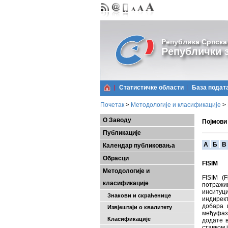
Република Српска
Републички з
Статистичке области
Базa подат
Почетак
>
Методологије и класификације
>
О Заводу
Појмови
Публикације
A
Б
В
Календар публиковања
Обрасци
FISIM
Методологије и
FISIM (F
класификације
потражив
инситуц
Знакови и скраћенице
индирек
добара 
Извјештаји о квалитету
међуфаз
Класификације
додате в
ставком 