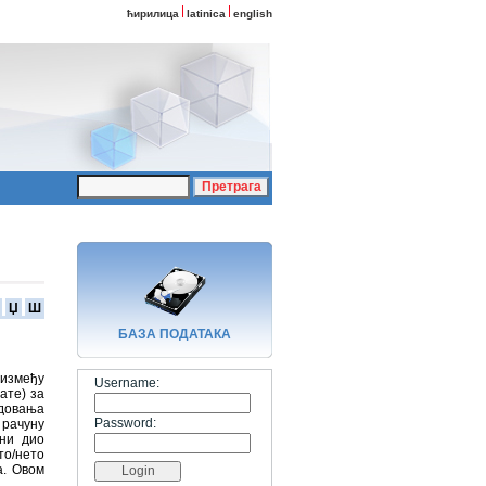
ћирилица
latinica
english
Џ
Ш
БАЗA ПОДАТАКА
 између
Username:
ате) за
едовања
Password:
 рачуну
вни дио
то/нето
а. Овом