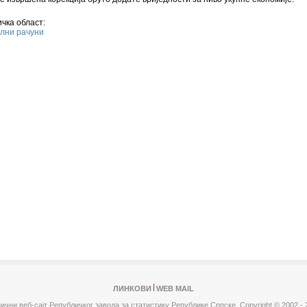
чка област:
лни рачуни
ЛИНКОВИ
WEB MAIL
ични веб-сајт Републичког завода за статистику Републике Српске,
Copyright © 2002 - 