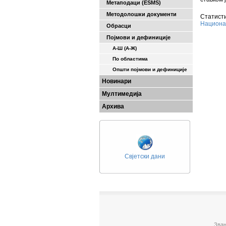
Метаподаци (ESMS)
Методолошки документи
Статисти
Национа
Обрасци
Појмови и дефиниције
А-Ш (A-Ж)
По областима
Општи појмови и дефиниције
Новинари
Мултимедија
Архива
Свјетски дани
Зван