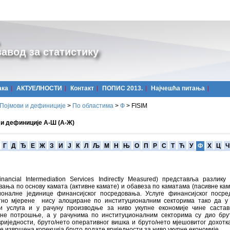
авод за статистику
ака
АКТУЕЛНОСТИ
Контакт
ПОПИС 2013.
Најчешћa питања
Појмови и дефиниције
>
По областима
>
Ф
>
FISIM
 и дефиниције А-Ш (А-Ж)
Г
Д
Ђ
Е
Ж
З
И
Ј
К
Л
Љ
М
Н
Њ
О
П
Р
С
Т
Ћ
У
Ф
Х
Ц
Ч
inancial Intermediation Services Indirectly Measured) представља разлику
ања по основу камата (активне камате) и обавеза по каматама (пасивне кам
ионалне јединице финансијског посредовања. Услуге финансијског поср
тно мјерене нису алоциране по институционалним секторима тако да у
и услуга и у рачуну производње за ниво укупне економије чине саста
не потрошње, а у рачунима по институционалним секторима су дио бру
риједности, бруто/нето оперативног вишка и бруто/нето мјешовитог дохотк
је извршена корекција бруто додате вриједности за ниво укупне економије.