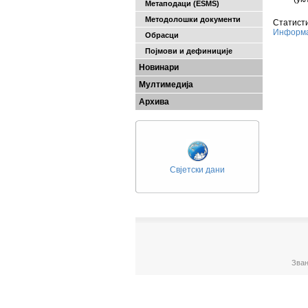
Метаподаци (ESMS)
Методолошки документи
Статисти
Информа
Обрасци
Појмови и дефиниције
Новинари
Мултимедија
Архива
Свјетски дани
Зван