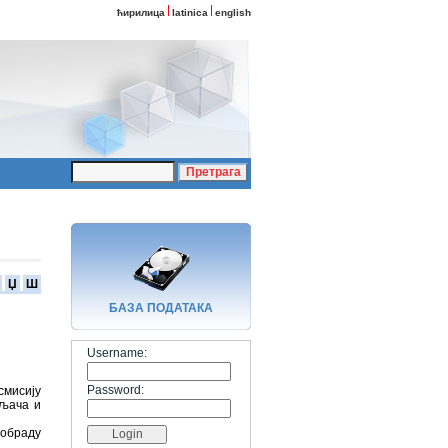
ћирилица
latinica
english
Џ
Ш
БАЗA ПОДАТАКА
Username:
Password:
смисију
вљача и
 обраду