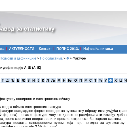
авод за статистику
ака
АКТУЕЛНОСТИ
Контакт
ПОПИС 2013.
Најчешћa питања
Појмови и дефиниције
>
По областима
>
Ф
>
Фактуре
 и дефиниције А-Ш (А-Ж)
Г
Д
Ђ
Е
Ж
З
И
Ј
К
Л
Љ
М
Н
Њ
О
П
Р
С
Т
Ћ
У
Ф
Х
Ц
Ч
фактуре у папирном и електронском облику.
у се два облика електронских фактура:
-фактуре стандардне форме (погодне за аутоматску обраду, искључујући тран
 фајлова) - овакве фактуре могу се директно размјењивати између доба
ца, преко сервисног оператера или преко електронског банкарског система;
актура послата електронским путем, која није погодна за аутоматску
ључујући трансмисију ПДФ фајлова).