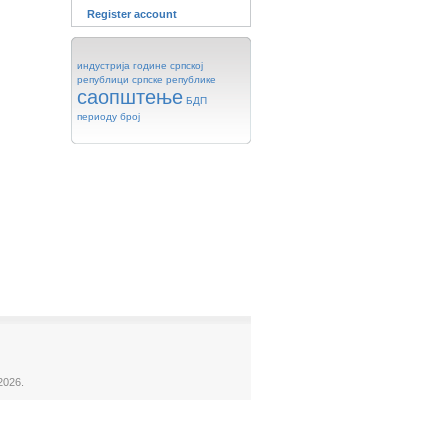
Register account
индустрија
године
српској
републици
српске
републике
саопштење
БДП
периоду
број
2026.