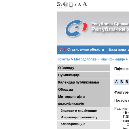
Република Српска
Републички з
Статистичке области
Базa подат
Почетак
>
Методологије и класификације
>
О Заводу
Појмови
Публикације
A
Б
В
Календар публиковања
Обрасци
Фактуре
Методологије и
Постоје 
класификације
Разликуј
Знакови и скраћенице
- Е
ПДФ
Извјештаји о квалитету
куп
Класификације
- Ф
(ук