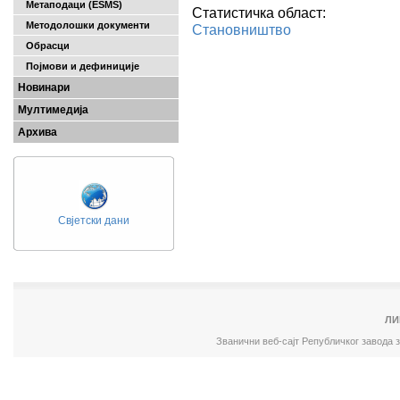
Метаподаци (ESMS)
Статистичка област:
Методолошки документи
Становништво
Обрасци
Појмови и дефиниције
Новинари
Мултимедија
Архива
Свјетски дани
ЛИ
Званични веб-сајт Републичког завода 