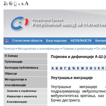
Република Српска
Републички завод за статистик
Статистичке области
Базa података
АКТУЕЛНОСТИ
Контак
Почетак
>
Методологије и класификације
>
Појмови и дефиниције
>
По обл
О Заводу
Појмови и дефиниције А-Ш (
Публикације
Календар публиковања
A
Б
В
Г
Д
Ђ
Е
Ж
З
И
Ј
К
Л
Обрасци
Унутрашње миграције
Методологије и
класификације
Унутрашње миграције с
подразумијевају међуопштин
Знакови и скраћенице
међуентитетска кретања, као
Извјештаји о квалитету
Брчко дистрикта.
Класификације