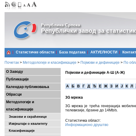
Република Српска
Републички завод за статистик
Статистичке области
Базa података
АКТУЕЛНОСТИ
Контак
Почетак
>
Методологије и класификације
>
Појмови и дефиниције
>
По обл
О Заводу
Појмови и дефиниције А-Ш (А-Ж)
Публикације
A
Б
В
Г
Д
Ђ
Е
Ж
З
И
Ј
К
Л
Календар публиковања
Обрасци
3G мрежа
Методологије и
3G мрежа je трећа генерација мобилне
класификације
телевизије, брзине до 14Mb/s.
Знакови и скраћенице
Статистичка област:
Извјештаји о квалитету
Информационо друштво
Класификације