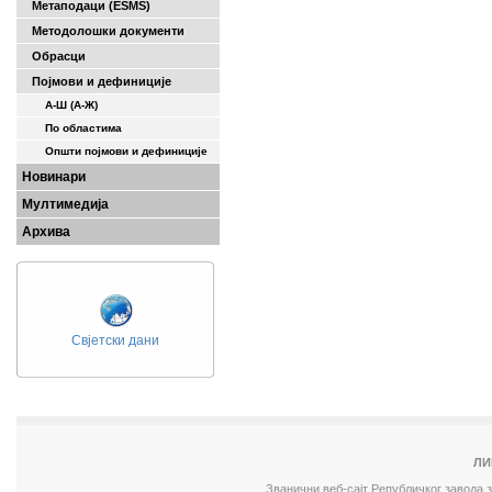
Метаподаци (ESMS)
Методолошки документи
Обрасци
Појмови и дефиниције
А-Ш (A-Ж)
По областима
Општи појмови и дефиниције
Новинари
Мултимедија
Архива
Свјетски дани
ЛИ
Званични веб-сајт Републичког завода 