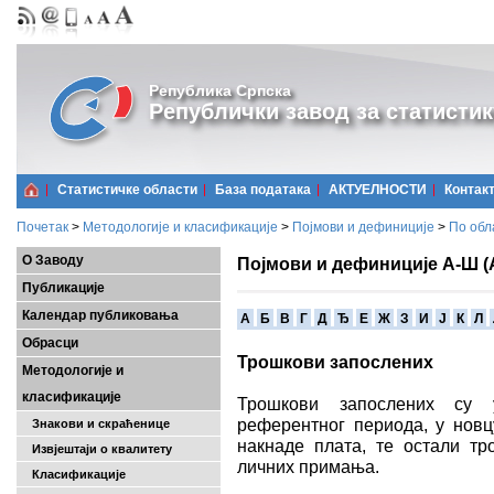
Република Српска
Републички завод за статистик
Статистичке области
Базa података
АКТУЕЛНОСТИ
Контак
Почетак
>
Методологије и класификације
>
Појмови и дефиниције
>
По обл
О Заводу
Појмови и дефиниције А-Ш (
Публикације
Календар публиковања
A
Б
В
Г
Д
Ђ
Е
Ж
З
И
Ј
К
Л
Обрасци
Трошкови запослених
Методологије и
класификације
Трошкови запослених су 
референтног периода, у новц
Знакови и скраћенице
накнаде плата, те остали тр
Извјештаји о квалитету
личних примања.
Класификације