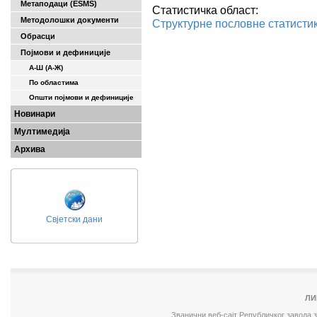
Метаподаци (ESMS)
Статистичка област:
Методолошки документи
Структурне пословне статисти
Обрасци
Појмови и дефиниције
А-Ш (A-Ж)
По областима
Општи појмови и дефиниције
Новинари
Мултимедија
Архива
Свјетски дани
ЛИ
Званични веб-сајт Републичког завода 