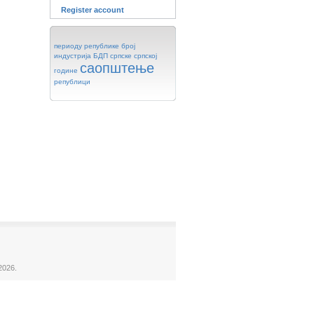
Register account
периоду
републике
број
индустрија
БДП
српске
српској
саопштење
године
републици
2026.