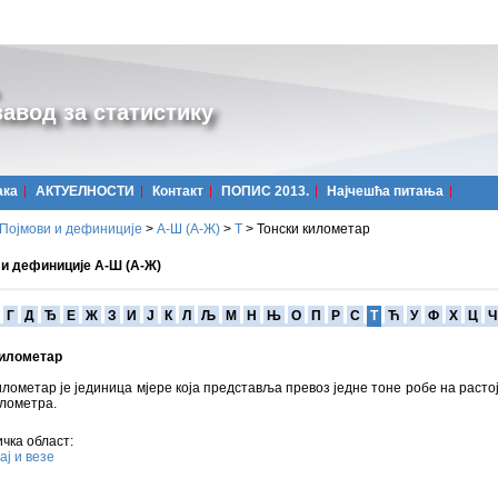
авод за статистику
ака
АКТУЕЛНОСТИ
Контакт
ПОПИС 2013.
Најчешћa питања
Појмови и дефиниције
>
А-Ш (A-Ж)
>
Т
>
Тонски километар
 и дефиниције А-Ш (А-Ж)
Г
Д
Ђ
Е
Ж
З
И
Ј
К
Л
Љ
М
Н
Њ
О
П
Р
С
Т
Ћ
У
Ф
Х
Ц
Ч
километар
илометар је јединица мјере која представља превоз једне тоне робе на расто
илометра.
чка област:
ј и везе