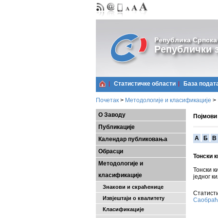
Република Српска
Републички з
Статистичке области
Базa подат
Почетак
>
Методологије и класификације
>
О Заводу
Појмови
Публикације
A
Б
В
Календар публиковања
Обрасци
Тонски 
Методологије и
Тонски к
класификације
једног к
Знакови и скраћенице
Статисти
Извјештаји о квалитету
Саобраћа
Класификације