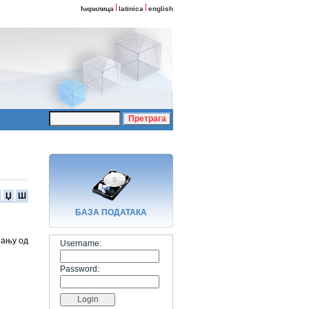
ћирилица
latinica
english
Џ
Ш
БАЗA ПОДАТАКА
јању од
Username:
Password: