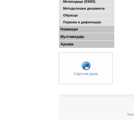
Метаподаци (ESMS)
Методолошки документи
Обрасци
Појмови и дефиниције
Новинари
Мултимедија
Архива
Свјетски дани
Зван