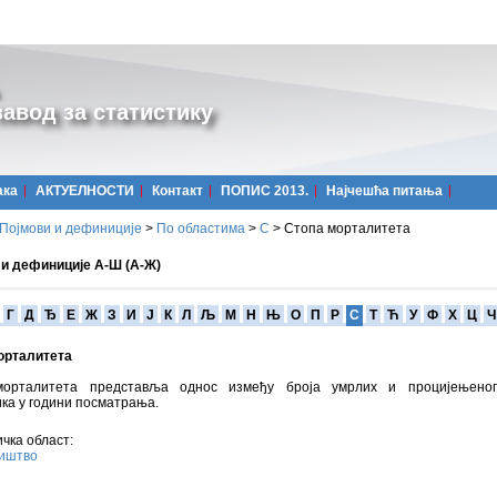
авод за статистику
ака
АКТУЕЛНОСТИ
Контакт
ПОПИС 2013.
Најчешћa питања
Појмови и дефиниције
>
По областима
>
С
>
Стопа морталитета
 и дефиниције А-Ш (А-Ж)
Г
Д
Ђ
Е
Ж
З
И
Ј
К
Л
Љ
М
Н
Њ
О
П
Р
С
Т
Ћ
У
Ф
Х
Ц
Ч
орталитета
орталитета представља однос између броја умрлих и процијењеног
ка у години посматрања.
чка област:
иштво