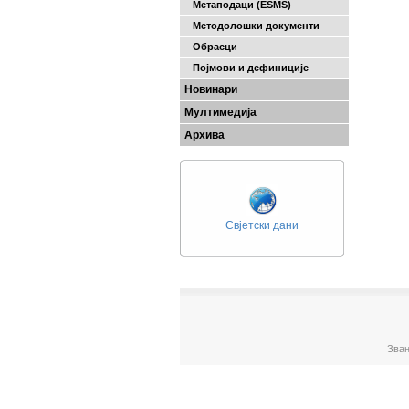
Метаподаци (ESMS)
Методолошки документи
Обрасци
Појмови и дефиниције
Новинари
Мултимедија
Архива
Свјетски дани
Зван