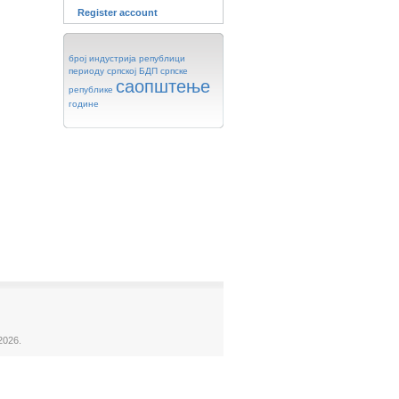
Register account
број
индустрија
републици
периоду
српској
БДП
српске
саопштење
републике
године
2026.