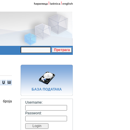
ћирилица
latinica
english
Џ
Ш
БАЗA ПОДАТАКА
 броја
Username:
Password: