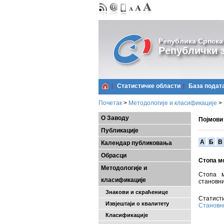
Република Српска
Републички з
Статистичке области
Базa подат
Почетак
>
Методологије и класификације
>
О Заводу
Појмови
Публикације
A
Б
В
Календар публиковања
Обрасци
Стопа м
Методологије и
Стопа м
класификације
становни
Знакови и скраћенице
Статисти
Извјештаји о квалитету
Становн
Класификације