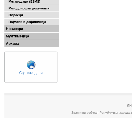
Метаподаци (ESMS)
Методолошки документи
Обрасци
Појмови и дефиниције
Новинари
Мултимедија
Архива
Свјетски дани
ЛИ
Званични веб-сајт Републичког завода 