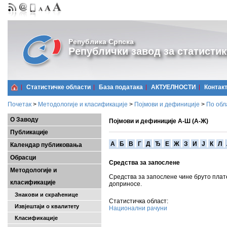
Република Српска
Републички завод за статистик
Статистичке области
Базa података
АКТУЕЛНОСТИ
Контак
Почетак
>
Методологије и класификације
>
Појмови и дефиниције
>
По обл
О Заводу
Појмови и дефиниције А-Ш (А-Ж)
Публикације
A
Б
В
Г
Д
Ђ
Е
Ж
З
И
Ј
К
Л
Календар публиковања
Обрасци
Средства за запослене
Методологије и
Средства за запослене чине бруто плат
класификације
доприносе.
Знакови и скраћенице
Статистичка област:
Извјештаји о квалитету
Национални рачуни
Класификације