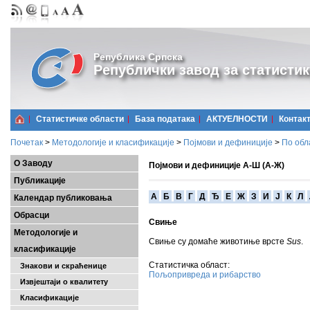
Република Српска
Републички завод за статистик
Статистичке области
Базa података
АКТУЕЛНОСТИ
Контак
Почетак
>
Методологије и класификације
>
Појмови и дефиниције
>
По обл
О Заводу
Појмови и дефиниције А-Ш (А-Ж)
Публикације
A
Б
В
Г
Д
Ђ
Е
Ж
З
И
Ј
К
Л
Календар публиковања
Обрасци
Свињe
Методологије и
Свиње су домаће животиње врсте
Sus
.
класификације
Статистичка област:
Знакови и скраћенице
Пољопривреда и рибарство
Извјештаји о квалитету
Класификације