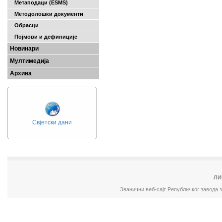
Метаподаци (ESMS)
Методолошки документи
Обрасци
Појмови и дефиниције
Новинари
Мултимедија
Архива
Свјетски дани
ЛИ
Званични веб-сајт Републичког завода 