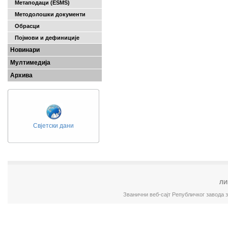
Метаподаци (ESMS)
Методолошки документи
Обрасци
Појмови и дефиниције
Новинари
Мултимедија
Архива
Свјетски дани
ЛИ
Званични веб-сајт Републичког завода 