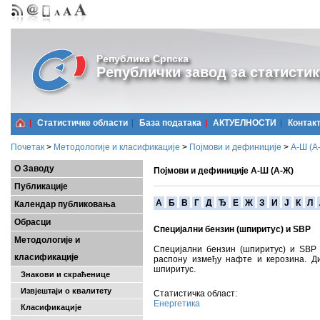
Република Српска
Републички завод за статистик
Статистичке области
Базa података
АКТУЕЛНОСТИ
Контак
Почетак
>
Методологије и класификације
>
Појмови и дефиниције
>
А-Ш (A
О Заводу
Појмови и дефиниције А-Ш (А-Ж)
Публикације
A
Б
В
Г
Д
Ђ
Е
Ж
З
И
Ј
К
Л
Календар публиковања
Обрасци
Специјални бензин (шпиритус) и SBP
Методологије и
Специјални бензин (шпиритус) и SBP
класификације
распону између нафте и керозина. Ди
шпиритус.
Знакови и скраћенице
Извјештаји о квалитету
Статистичка област:
Енергетика
Класификације