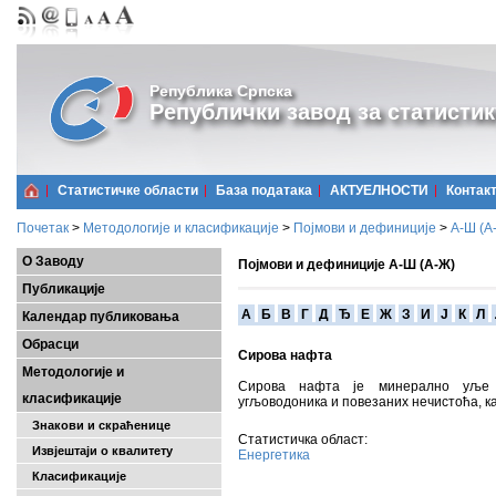
Република Српска
Републички завод за статистик
Статистичке области
Базa података
АКТУЕЛНОСТИ
Контак
Почетак
>
Методологије и класификације
>
Појмови и дефиниције
>
А-Ш (A
О Заводу
Појмови и дефиниције А-Ш (А-Ж)
Публикације
A
Б
В
Г
Д
Ђ
Е
Ж
З
И
Ј
К
Л
Календар публиковања
Обрасци
Сирова нафта
Методологије и
Сирова нафта је минерално уље п
класификације
угљоводоника и повезаних нечистоћа, ка
Знакови и скраћенице
Статистичка област:
Извјештаји о квалитету
Енергетика
Класификације