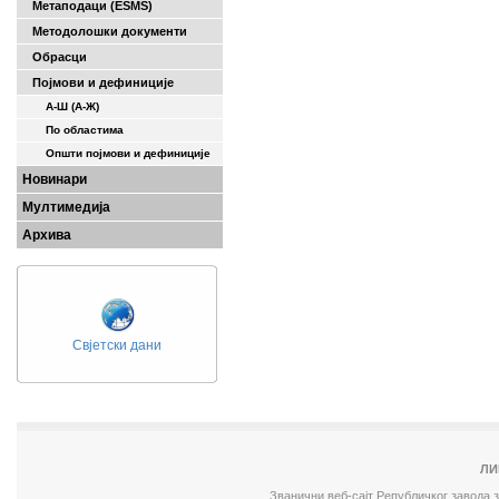
Метаподаци (ESMS)
Методолошки документи
Обрасци
Појмови и дефиниције
А-Ш (A-Ж)
По областима
Општи појмови и дефиниције
Новинари
Мултимедија
Архива
Свјетски дани
ЛИ
Званични веб-сајт Републичког завода 