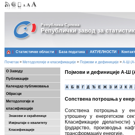
Република Српска
Републички завод за статистик
Статистичке области
Базa података
АКТУЕЛНОСТИ
Контак
Почетак
>
Методологије и класификације
>
Појмови и дефиниције
>
А-Ш (A
О Заводу
Појмови и дефиниције А-Ш (
Публикације
Календар публиковања
A
Б
В
Г
Д
Ђ
Е
Ж
З
И
Ј
К
Л
Обрасци
Сопствена потрошња у енер
Методологије и
класификације
Сопствена потрошња у енер
утрошену у енергетском сек
Знакови и скраћенице
Класификације дјелатности)
Извјештаји о квалитету
(рударство, производња наф
Класификације
трансформацију енергије.