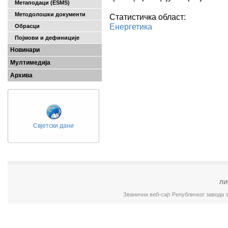
Метаподаци (ESMS)
Методолошки документи
Статистичка област:
Енергетика
Обрасци
Појмови и дефиниције
Новинари
Мултимедија
Архива
Свјетски дани
ЛИ
Званични веб-сајт Републичког завода 