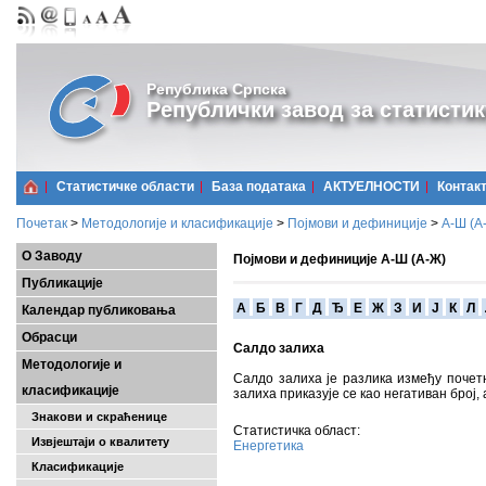
Република Српска
Републички завод за статистик
Статистичке области
Базa података
АКТУЕЛНОСТИ
Контак
Почетак
>
Методологије и класификације
>
Појмови и дефиниције
>
А-Ш (A
О Заводу
Појмови и дефиниције А-Ш (А-Ж)
Публикације
A
Б
В
Г
Д
Ђ
Е
Ж
З
И
Ј
К
Л
Календар публиковања
Обрасци
Салдо залиха
Методологије и
Салдо залиха је разлика између почет
класификације
залиха приказује се као негативан број,
Знакови и скраћенице
Статистичка област:
Извјештаји о квалитету
Енергетика
Класификације