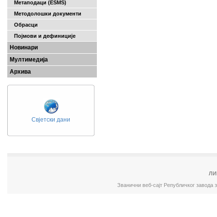
Метаподаци (ESMS)
Методолошки документи
Обрасци
Појмови и дефиниције
Новинари
Мултимедија
Архива
Свјетски дани
ЛИ
Званични веб-сајт Републичког завода 