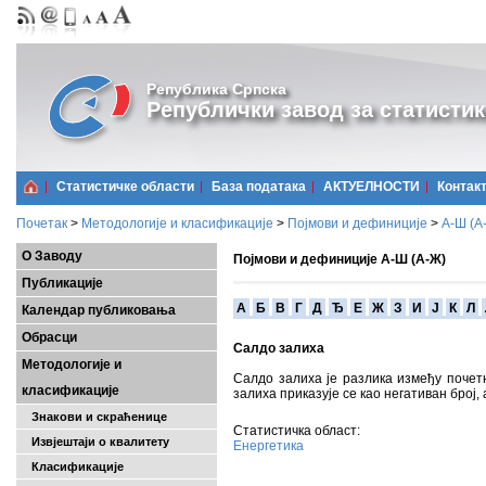
Република Српска
Републички завод за статистик
Статистичке области
Базa података
АКТУЕЛНОСТИ
Контак
Почетак
>
Методологије и класификације
>
Појмови и дефиниције
>
А-Ш (A
О Заводу
Појмови и дефиниције А-Ш (А-Ж)
Публикације
A
Б
В
Г
Д
Ђ
Е
Ж
З
И
Ј
К
Л
Календар публиковања
Обрасци
Салдо залиха
Методологије и
Салдо залиха је разлика између почет
класификације
залиха приказује се као негативан број,
Знакови и скраћенице
Статистичка област:
Извјештаји о квалитету
Енергетика
Класификације