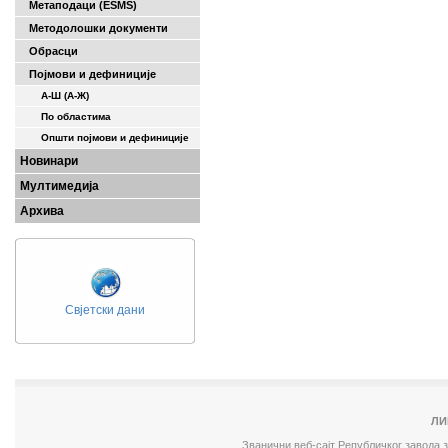
Метаподаци (ESMS)
Методолошки документи
Обрасци
Појмови и дефиниције
А-Ш (A-Ж)
По областима
Општи појмови и дефиниције
Новинари
Мултимедија
Архива
Свјетски дани
ЛИ
Званични веб-сајт Републичког завода 