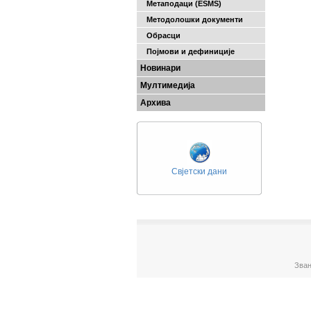
Метаподаци (ESMS)
Методолошки документи
Обрасци
Појмови и дефиниције
Новинари
Мултимедија
Архива
Свјетски дани
Зван