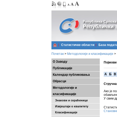
Република Српска
Републички з
Статистичке области
Базa подат
Почетак
>
Методологије и класификације
>
О Заводу
Појмови
Публикације
A
Б
В
Календар публиковања
Обрасци
Стручна
Методологије и
Ако је п
класификације
обављен 
У свим д
Знакови и скраћенице
Извјештаји о квалитету
Статисти
Становн
Класификације