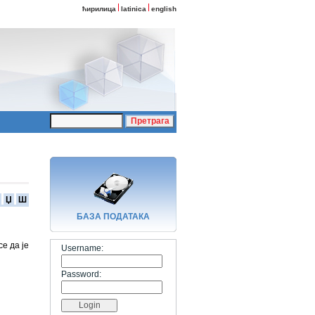
ћирилица
latinica
english
Џ
Ш
БАЗA ПОДАТАКА
е да је
Username:
Password: