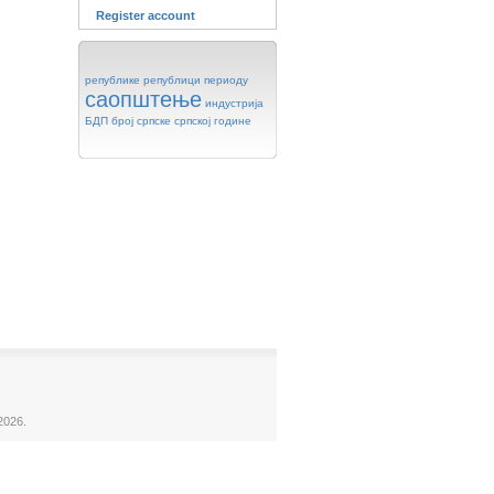
Register account
републике
републици
периоду
саопштење
индустрија
БДП
број
српске
српској
године
2026.