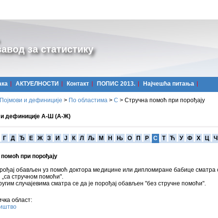
авод за статистику
ака
АКТУЕЛНОСТИ
Контакт
ПОПИС 2013.
Најчешћa питања
Појмови и дефиниције
>
По областима
>
С
>
Стручна помоћ при порођају
 и дефиниције А-Ш (А-Ж)
Г
Д
Ђ
Е
Ж
З
И
Ј
К
Л
Љ
М
Н
Њ
О
П
Р
С
Т
Ћ
У
Ф
Х
Ц
Ч
 помоћ при порођају
орођај обављен уз помоћ доктора медицине или дипломиране бабице сматра с
„са стручном помоћи".
ругим случајевима сматра се да је порођај обављен "без стручне помоћи".
чка област:
иштво