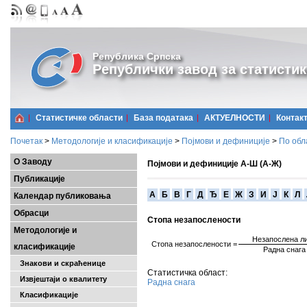
Република Српска
Републички завод за статистик
Статистичке области
Базa података
АКТУЕЛНОСТИ
Контак
Почетак
>
Методологије и класификације
>
Појмови и дефиниције
>
По обл
О Заводу
Појмови и дефиниције А-Ш (А-Ж)
Публикације
A
Б
В
Г
Д
Ђ
Е
Ж
З
И
Ј
К
Л
Календар публиковања
Обрасци
Стопа незапослености
Методологије и
Незапослена л
Стопа
незапослености
=
класификације
Радна снага
Знакови и скраћенице
Статистичка област:
Извјештаји о квалитету
Радна снага
Класификације