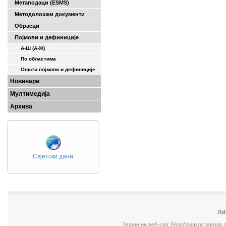
Метаподаци (ESMS)
Методолошки документи
Обрасци
Појмови и дефиниције
А-Ш (A-Ж)
По областима
Општи појмови и дефиниције
Новинари
Мултимедија
Архива
Свјетски дани
ЛИ
Званични веб-сајт Републичког завода 