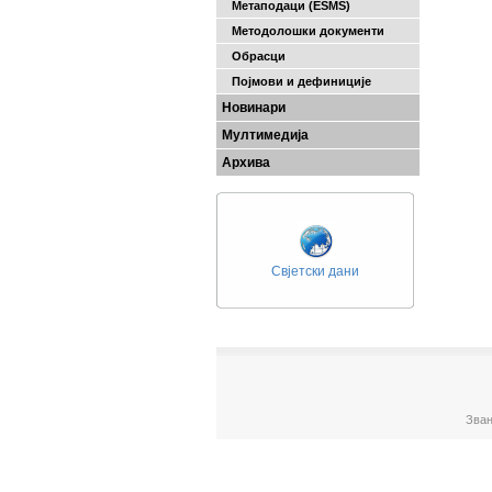
Метаподаци (ESMS)
Методолошки документи
Обрасци
Појмови и дефиниције
Новинари
Мултимедија
Архива
Свјетски дани
Зван