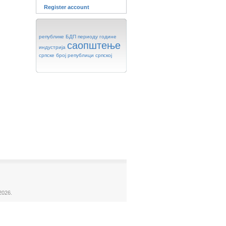
Register account
републике
БДП
периоду
године
саопштење
индустрија
српске
број
републици
српској
2026.