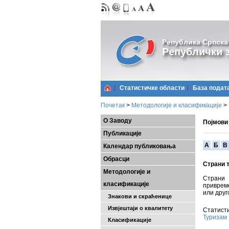
Република Српска
Републички з
Статистичке области
Базa подат
Почетак
>
Методологије и класификације
>
О Заводу
Појмови
Публикације
A
Б
В
Календар публиковања
Обрасци
Страни 
Методологије и
Страни 
класификације
привреме
или друго
Знакови и скраћенице
Извјештаји о квалитету
Статисти
Туризам
Класификације