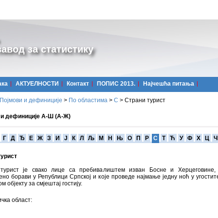
авод за статистику
ака
АКТУЕЛНОСТИ
Контакт
ПОПИС 2013.
Најчешћa питања
Појмови и дефиниције
>
По областима
>
С
>
Страни турист
 и дефиниције А-Ш (А-Ж)
Г
Д
Ђ
Е
Ж
З
И
Ј
К
Л
Љ
М
Н
Њ
О
П
Р
С
Т
Ћ
У
Ф
Х
Ц
Ч
турист
турист је свако лице са пребивалиштем изван Босне и Херцеговине, 
но борави у Републици Српској и које проведе најмање једну ноћ у угости
м објекту за смјештај гостију.
чка област: