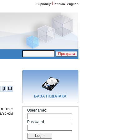
ћирилица
latinica
english
Џ
Ш
БАЗA ПОДАТАКА
а које
Username:
тељском
Password: